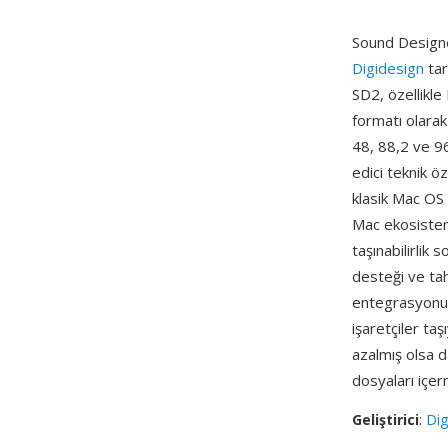
Sound Designer
Digidesign
tar
SD2, özellikl
formatı olarak
48, 88,2 ve 96
edici teknik öz
klasik Mac OS 
Mac ekosistem
taşınabilirlik 
desteği ve ta
entegrasyonuyd
işaretçiler ta
azalmış olsa 
dosyaları içer
Geliştirici
:
Dig