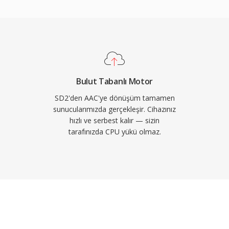
 yüksek kaliteli ses
kHz&#039;e kadar
teği sayesinde sesli
ndur. Üçüncü olarak,
el benimsemesi,
 medya oynatıcının AAC
Bulut Tabanlı Motor
rak işlemesini sağlar.
SD2'den AAC'ye dönüşüm tamamen
sunucularımızda gerçekleşir. Cihazınız
hızlı ve serbest kalır — sizin
tarafınızda CPU yükü olmaz.