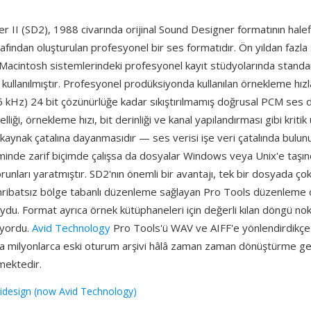
 II (SD2), 1988 civarında orijinal Sound Designer formatının halef
afından oluşturulan profesyonel bir ses formatıdır. Ön yıldan fazl
e Macintosh sistemlerindeki profesyonel kayıt stüdyolarında standa
 kullanılmıştır. Profesyonel prodüksiyonda kullanılan örnekleme hızl
 kHz) 24 bit çözünürlüğe kadar sıkıştırılmamış doğrusal PCM ses d
elliği, örnekleme hızı, bit derinliği ve kanal yapılandırması gibi kritik 
kaynak çatalına dayanmasıdır — ses verisi işe veri çatalında bulun
inde zarif biçimde çalışsa da dosyalar Windows veya Unix'e taşın
sorunları yaratmıştır. SD2'nın önemli bir avantajı, tek bir dosyada çok
hribatsız bölge tabanlı düzenleme sağlayan Pro Tools düzenleme o
u. Format ayrıca örnek kütüphaneleri için değerli kılan döngü nok
şıyordu.
Avid Technology
Pro Tools'ü WAV ve AIFF'e yönlendirdikçe 
da milyonlarca eski oturum arşivi hâlâ zaman zaman dönüştürme g
mektedir.
idesign (now Avid Technology)