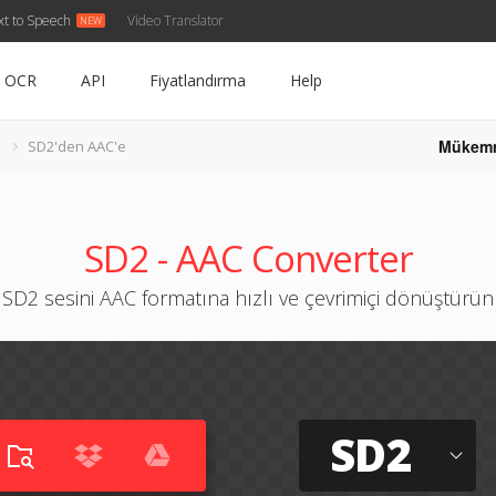
xt to Speech
Video Translator
OCR
API
Fiyatlandırma
Help
Mükem
SD2'den AAC'e
SD2 - AAC Converter
SD2 sesini AAC formatına hızlı ve çevrimiçi dönüştürün
SD2