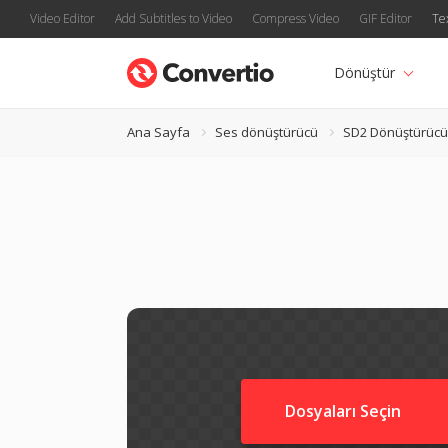
Video Editor
Add Subtitles to Video
Compress Video
GIF Editor
Te
Dönüştür
Ana Sayfa
Ses dönüştürücü
SD2 Dönüştürücü
Dosyaları Seçin