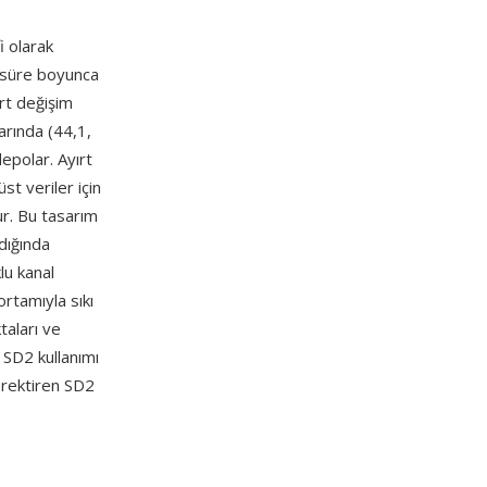
i olarak
a süre boyunca
rt değişim
arında (44,1,
epolar. Ayırt
üst veriler için
ur. Bu tasarım
dığında
lu kanal
rtamıyla sıkı
taları ve
SD2 kullanımı
erektiren SD2