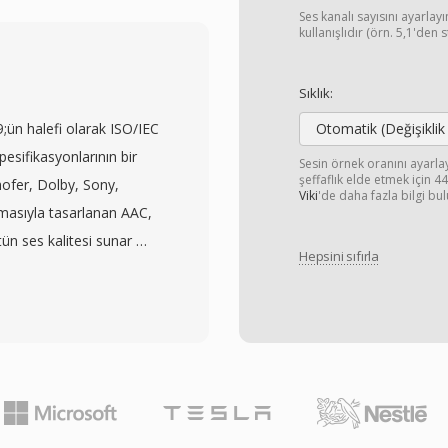
 için klasik Mac OS kaynak
Ses kanalı sayısını ayarla
i çatalında bulunur. Bu
kullanışlıdır (örn. 5,1'den 
çalışsa da dosyalar
nabilirlik sorunları
Sıklık:
ajı, tek bir dosyada
n halefi olarak ISO/IEC
Otomatik (Değişiklik
tabanlı düzenleme
sifikasyonlarının bir
Sesin örnek oranını ayarl
sıkı entegrasyonuydu.
şeffaflık elde etmek için 
nhofer, Dolby, Sony,
Viki
'de daha fazla bilgi bul
erli kılan döngü
asıyla tasarlanan AAC,
chnology Pro
tün ses kalitesi sunar —
dirdikçe SD2 kullanımı
Hepsini sıfırla
e açısından 128 kbps MP3
arşivi hâlâ zaman zaman
ikoakustik modelleme ve
mektedir.
ilmiş modifiye ayrık
osisteminin (iTunes,
 akış hizmetinin
ır. İlk avantajı
mli ölçüde daha az