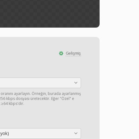
Gelişmiş
 oranını ayarlayın. Örneğin, burada ayarlanmış
 256 kbps dosyası üretecektir. Eğer "Özel" e
k ≥64 kbps'dir.
 yok)