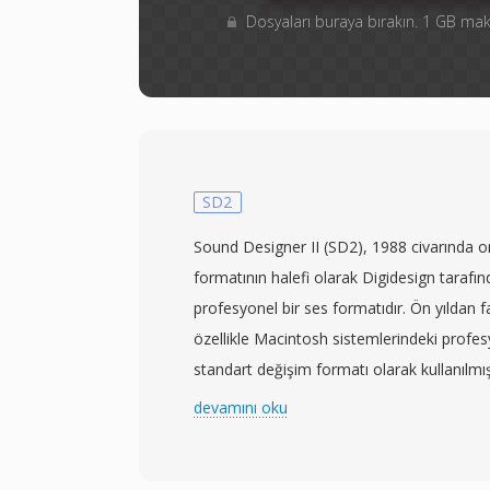
Dosyaları buraya bırakın. 1 GB m
SD2
Sound Designer II (SD2), 1988 civarında o
formatının halefi olarak Digidesign tarafı
profesyonel bir ses formatıdır. Ön yıldan 
özellikle Macintosh sistemlerindeki profes
standart değişim formatı olarak kullanılmı
prodüksiyonda kullanılan örnekleme hızları
devamını oku
96 kHz) 24 bit çözünürlüğe kadar sıkıştır
depolar. Ayırt edici teknik özelliği, örneklem