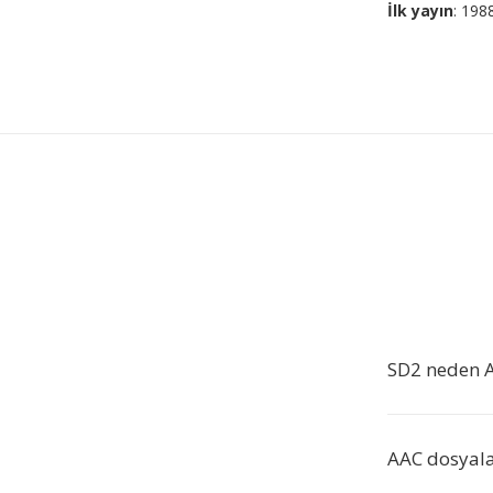
İlk yayın
: 198
SD2 neden 
AAC dosyalar