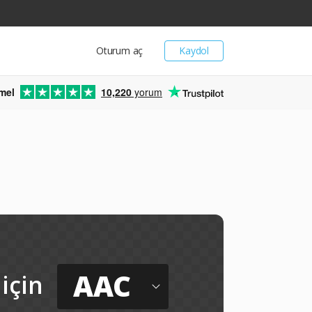
Oturum aç
Kaydol
mel
10,220
yorum
AAC
için