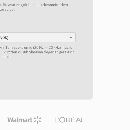
yın. Bu ayar en çok kanalları downmixlerken
stereo'ya).
 yok)
ayın. Tam spektrumlu (20 Hz — 20 kHz) müzik,
44.1 kHz'den düşük olmayan değerler gerektirir.
unabilir.