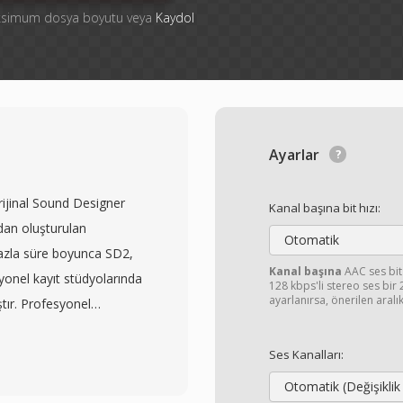
aksimum dosya boyutu veya
Kaydol
Ayarlar
rijinal Sound Designer
Kanal başına bit hızı:
ndan oluşturulan
Otomatik
fazla süre boyunca SD2,
Kanal başına
AAC ses bit
yonel kayıt stüdyolarında
128 kbps'li stereo ses bir
ayarlanırsa, önerilen aralı
ştır. Profesyonel
nda (44,1, 48, 88,2 ve
ılmamış doğrusal PCM ses
Ses Kanalları:
e hızı, bit derinliği ve
Otomatik (Değişiklik