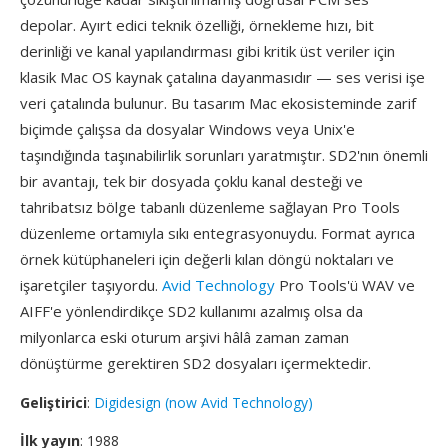
depolar. Ayırt edici teknik özelliği, örnekleme hızı, bit
derinliği ve kanal yapılandırması gibi kritik üst veriler için
klasik Mac OS kaynak çatalına dayanmasıdır — ses verisi işe
veri çatalında bulunur. Bu tasarım Mac ekosisteminde zarif
biçimde çalışsa da dosyalar Windows veya Unix'e
taşındığında taşınabilirlik sorunları yaratmıştır. SD2'nın önemli
bir avantajı, tek bir dosyada çoklu kanal desteği ve
tahribatsız bölge tabanlı düzenleme sağlayan Pro Tools
düzenleme ortamıyla sıkı entegrasyonuydu. Format ayrıca
örnek kütüphaneleri için değerli kılan döngü noktaları ve
işaretçiler taşıyordu.
Avid Technology
Pro Tools'ü WAV ve
AIFF'e yönlendirdikçe SD2 kullanımı azalmış olsa da
milyonlarca eski oturum arşivi hâlâ zaman zaman
dönüştürme gerektiren SD2 dosyaları içermektedir.
Geliştirici
:
Digidesign (now Avid Technology)
İlk yayın
: 1988