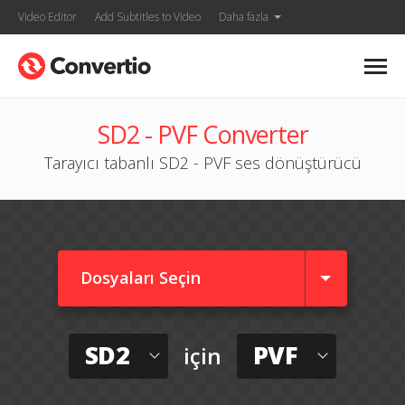
Video Editor
Add Subtitles to Video
Daha fazla
SD2 - PVF Converter
Tarayıcı tabanlı SD2 - PVF ses dönüştürücü
Dosyaları Seçin
SD2
PVF
için