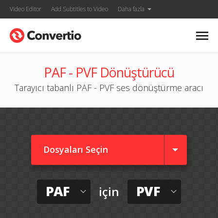
Video Editor
Add Subtitles to Video
Daha fazla
PAF - PVF Dönüştürücü
Tarayıcı tabanlı PAF - PVF ses dönüştürme aracı
Dosyaları Seçin
PAF
PVF
için