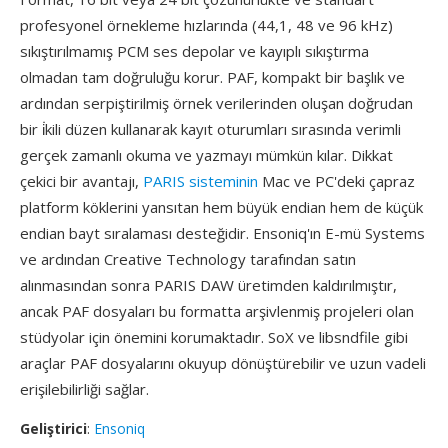
profesyonel örnekleme hızlarında (44,1, 48 ve 96 kHz)
sıkıştırılmamış PCM ses depolar ve kayıplı sıkıştırma
olmadan tam doğruluğu korur. PAF, kompakt bir başlık ve
ardından serpiştirilmiş örnek verilerinden oluşan doğrudan
bir i̇kili düzen kullanarak kayıt oturumları sırasında verimli
gerçek zamanlı okuma ve yazmayı mümkün kılar. Dikkat
çekici bir avantajı,
PARIS sisteminin
Mac ve PC'deki çapraz
platform köklerini yansıtan hem büyük endian hem de küçük
endian bayt sıralaması desteğidir. Ensoniq'ın E-mü Systems
ve ardından Creative Technology tarafından satın
alınmasından sonra PARIS DAW üretimden kaldırılmıştır,
ancak PAF dosyaları bu formatta arşivlenmiş projeleri olan
stüdyolar için önemini korumaktadır. SoX ve libsndfile gibi
araçlar PAF dosyalarını okuyup dönüştürebilir ve uzun vadeli
erişilebilirliği sağlar.
Geliştirici
:
Ensoniq