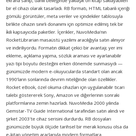
ekrana sahip, dahili belleğinde yaklaşık ön kitap saklayabilen
bir el cihazı olarak tasarladı. RB formatı, HTML tabanlı içeriği
gömülü görüntüler, meta veriler ve içindekiler tablosuyla
birlikte cihazın sınırlı donanımı için optimize edilmiş tek bir
i̇kili kapsayıcıda paketler. İçerikler, NuvoMedia'nın
RocketLibrarian masaüstü yazılımı aracılığıyla satın alınıyor
ve indiriliyordu. Formatın dikkat çekici bir avantajı; yer imi
ekleme, açıklama yapma, sözlük araması ve ayarlanabilir
yazı tipi boyutu desteğini erken dönemde sunmasıydı —
günümüzde modern e-okuyucularda standart olan ancak
1990'ların sonlarında devrim niteliğinde olan özellikler.
Rocket eBook, özel okuma cihazları için uygulanabilir ticari
talebi göstererek Sony, Amazon ve diğerlerinin sonraki
platformlarına zemin hazırladı. NuvoMedia 2000 yılında
Gemstar-TV Guide International tarafından satın alındı ve
şirket 2003'te cihaz serisini durdurdu. RB dosyaları
günümüzde büyük ölçüde tarihsel bir merak konusu olsa da
e-kitap yönetim araçlarıyla modern formatlara