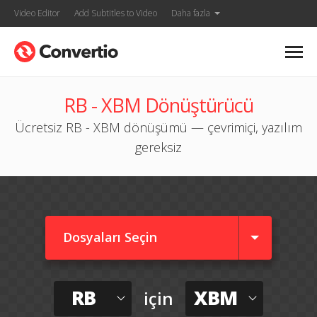
Video Editor
Add Subtitles to Video
Daha fazla
RB - XBM Dönüştürücü
Ücretsiz RB - XBM dönüşümü — çevrimiçi, yazılım
gereksiz
Dosyaları Seçin
RB
XBM
için