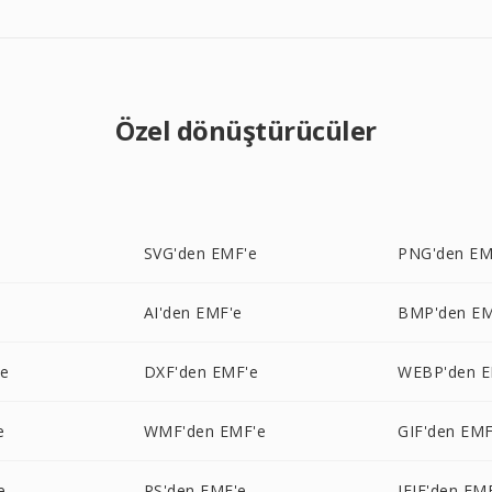
Özel dönüştürücüler
e
SVG'den EMF'e
PNG'den EM
AI'den EMF'e
BMP'den EM
'e
DXF'den EMF'e
WEBP'den E
e
WMF'den EMF'e
GIF'den EMF
e
PS'den EMF'e
JFIF'den EM