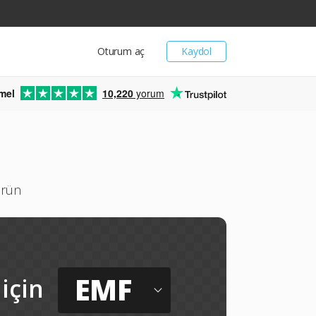
Oturum aç
Kaydol
mel
10,220
yorum
ürün
EMF
için