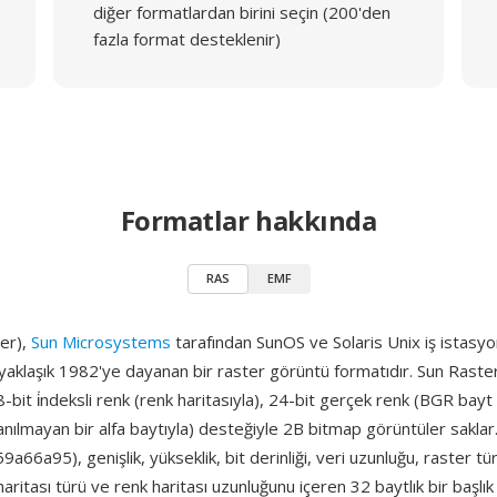
diğer formatlardan birini seçin (200'den
fazla format desteklenir)
Formatlar hakkında
RAS
EMF
er),
Sun Microsystems
tarafından SunOS ve Solaris Unix iş istasyonl
e yaklaşık 1982'ye dayanan bir raster görüntü formatıdır. Sun Raster
 8-bit i̇ndeksli renk (renk haritasıyla), 24-bit gerçek renk (BGR bayt
anılmayan bir alfa baytıyla) desteğiyle 2B bitmap görüntüler saklar
x59a66a95), genişlik, yükseklik, bit derinliği, veri uzunluğu, raster tü
 haritası türü ve renk haritası uzunluğunu içeren 32 baytlık bir başlık 