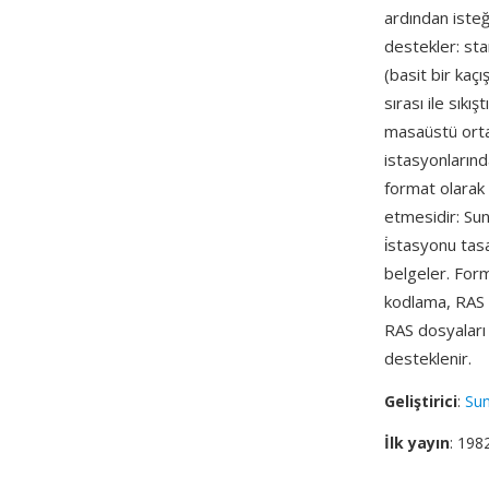
ardından isteğ
destekler: sta
(basit bir ka
sırası ile sık
masaüstü ortam
istasyonlarınd
format olarak h
etmesidir: Sun
i̇stasyonu tas
belgeler. Form
kodlama, RAS d
RAS dosyalar
desteklenir.
Geliştirici
:
Su
İlk yayın
: 198