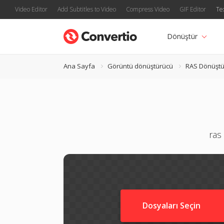
Video Editor
Add Subtitles to Video
Compress Video
GIF Editor
Te
Dönüştür
Ana Sayfa
Görüntü dönüştürücü
RAS Dönüştü
ras
Dosyaları Seçin