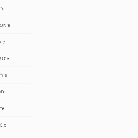
T'e
CON'e
D'e
BO'e
Y'e
M'e
'e
C'e