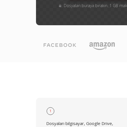
Dosyaları buraya bırakın. 1 GB m
1
Dosyaları bilgisayar, Google Drive,