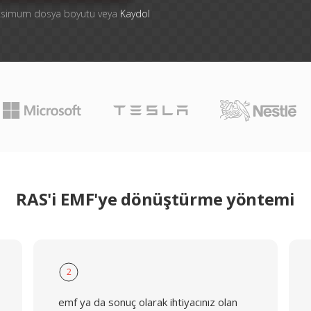
aksimum dosya boyutu veya
Kaydol
RAS'i EMF'ye dönüştürme yöntemi
2
emf ya da sonuç olarak ihtiyacınız olan