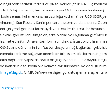
e bağlı renk haritası verileri ve piksel verileri gelir. RAS, üç kodl
ndart (sıkıştırılmamış, her tarama çizgisi 16-bit sınırına hizalanmış)
çış kodu şeması kullanan çalışma uzunluğu kodlama) ve RGB (BGR y
ıştırılmamış). Sun Raster, Sun'ın pencere sistemi ve daha sonra O
ı için yerel görüntü formatıydı ve 1980'ler ile 1990'lar boyunca S
a ekran görüntüleri, simgeler, arka planlar ve uygulama grafikleri i
izmet etmiştir. Bir avantajı, formatın Unix iş i̇stasyonu bilişim mira
OS/Solaris döneminin Sun Raster dosyaları, ağ bağlantısı, çoklu işl
arımında ilerleme sağlayan önemli bir bilgi işlem platformunun görs
atın doğrudan yapısı da pratik bir güçlü yöndür — 32 baytlık başlık
osyalarının özel kodla bile kolayca ayrıştırılmasını ve dönüştürülme
ı
ImageMagick
, GIMP, XnView ve diğer görüntü işleme araçları tara
n Microsystems
2