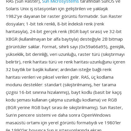
RAS (Sun Raster),
Sun Microsystems
tarafından SunOS ve
Solaris Unix iş istasyonları için geliştirilen ve yaklaşık
1982'ye dayanan bir raster görüntü formatıdır. Sun Raster
dosyaları; 1-bit tek renkli, 8-bit i̇ndeksli renk (renk
haritasıyla), 24-bit gerçek renk (BGR bayt sırası) ve 32-bit
XBGR (kullanılmayan bir alfa baytıyla) desteğiyle 2B bitmap
görüntüler saklar. Format, sihirli sayı (0x59a66a95), genişlik,
yükseklik, bit derinliği, veri uzunluğu, raster türü (sıkıştırmayı
belirtir), renk haritası türü ve renk haritası uzunluğunu içeren
32 baytlık bir başlık kullanır; ardından isteğe bağlı renk
haritası verileri ve piksel verileri gelir. RAS, üç kodlama
modunu destekler: standart (sıkıştırılmamış, her tarama
çizgisi 16-bit sınırına hizalanmış), bayt kodlu (basit bir kaçış
kodu şeması kullanan çalışma uzunluğu kodlama) ve RGB
(BGR yerine RGB bayt sırası ile sıkıştırılmamış). Sun Raster,
Sun'ın pencere sistemi ve daha sonra OpenWindows
masaüstü ortamı için yerel görüntü formatıydı ve 1980'ler
ile 1990'lar boyunca Sun iş istasyonlarında ekran