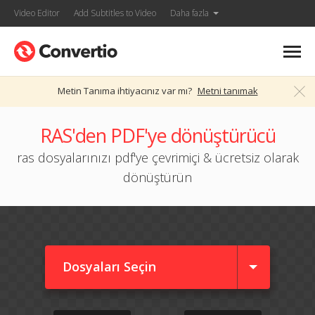
Video Editor
Add Subtitles to Video
Daha fazla
Metin Tanıma ihtiyacınız var mı?
Metni tanımak
RAS'den PDF'ye dönüştürücü
ras dosyalarınızı pdf'ye çevrimiçi & ücretsiz olarak
dönüştürün
Dosyaları Seçin