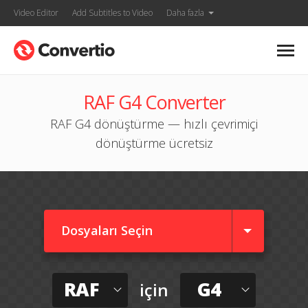
Video Editor
Add Subtitles to Video
Daha fazla
RAF G4 Converter
RAF G4 dönüştürme — hızlı çevrimiçi
dönüştürme ücretsiz
Dosyaları Seçin
RAF
G4
için