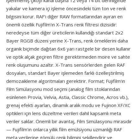
işlenmemiş çıktıyı kanal başına 12 veya 14 bit derinliğinde
yakalar ve kamera içi işleme öncesindeki tüm ton ve renk
bilgisini korur. RAF'ı diğer RAW formatlarından ayıran en
önemli özellik Fujifilm'ın X-Trans renk filtresi dizisidir:
neredeyse tüm diğer üreticilerin kullandığı standart 2x2
Bayer RGGB düzeni yerine X-Trans, renk örneklerini daha
organik biçimde dağıtan 6x6 yarı rastgele bir desen kullanır
ve optik alçak geçiren filtre gerektirmeden moire ve sahte
renk oluşumunu azaltır. X-Trans sensörlerden gelen RAF
dosyaları, standart Bayer işlemeden farklı özelleştirilmiş
demozaikleme algoritmaları gerektirir. Format; Fujifilm'ın
Film Simülasyonu mod seçimi (analog film stoklarından
esinlenen Provia, Velvia, Astia, Classic Chrome, Acros vb.),
grenaj efekti ayarları, dinamik aralık modu ve Fujinon XF/XC
optikleri için lens düzeltme verileri dahil kapsamlı meta
veriler saklar. Önemli bir avantaj, Film Simülasyonu mirasıdır
— Fujifilm'ın onlarca yıllık film emülsiyonu uzmanlığı RAF
meta verilerine gömülü renk bilimini şekillendirir ve