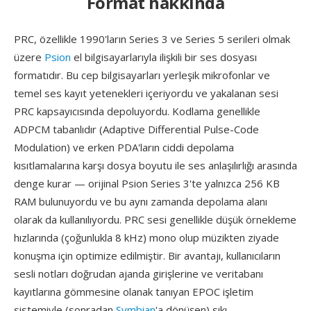
Format hakkında
PRC, özellikle 1990'ların Series 3 ve Series 5 serileri olmak
üzere
Psion
el bilgisayarlarıyla ilişkili bir ses dosyası
formatıdır. Bu cep bilgisayarları yerleşik mikrofonlar ve
temel ses kayıt yetenekleri içeriyordu ve yakalanan sesi
PRC kapsayıcısında depoluyordu. Kodlama genellikle
ADPCM tabanlıdır (Adaptive Differential Pulse-Code
Modulation) ve erken PDA'ların ciddi depolama
kısıtlamalarına karşı dosya boyutu ile ses anlaşılırlığı arasında
denge kurar — orijinal Psion Series 3'te yalnızca 256 KB
RAM bulunuyordu ve bu aynı zamanda depolama alanı
olarak da kullanılıyordu. PRC sesi genellikle düşük örnekleme
hızlarında (çoğunlukla 8 kHz) mono olup müzikten ziyade
konuşma için optimize edilmiştir. Bir avantajı, kullanıcıların
sesli notları doğrudan ajanda girişlerine ve veritabanı
kayıtlarına gömmesine olanak tanıyan EPOC işletim
sistemiyle (sonradan
Symbian
'a dönüşen) sıkı