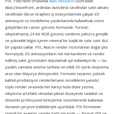
PIX, 1980'lerin ortasında
Alias Research
(sonradan
Alias|Wavefront, ardından Autodesk tarafından satın alınan)
tarafından Silicon Graphics iş istasyonlarında çalışan 3D
animasyon ve modelleme yazılımlarında kullanılmak üzere
geliştirilen bir raster görüntü formatıdır. Format,
sıkıştırılmamış 24-bit RGB görüntü verilerini yalnızca genişlik
ve yükseklik bilgisi içeren minimal bir başlık ile satır satır düz
bir yapıda saklar. PIX, Alias'ın render motorlarının doğal çıktı
formatıydı; 3D animasyonların tek tek karelerini ve render
edilmiş sabit görüntüleri depolamak için kullanılıyordu — bu
yazılım zamanla sinema tarihinin en etkili 3D içerik oluşturma
aracı olan Maya'ya dönüşecekti. Formatın tasarımı, yüksek
kaliteli prodüksiyon renderlamanın önceliklerini yansıtır:
toplu render sırasında her kareyi hızla diske yazma,
sıkıştırma artefaktı olmadan piksel düzeyinde sadakat ve
dönemin profesyonel birleştirme sistemlerinde kullanılan
donanım çerçeve bellekleriyle uyumluluk. PIX formatının
önemli bir avantajı, render hattı mirasıdır — format VFX ve