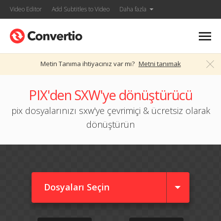
Video Editor
Add Subtitles to Video
Daha fazla
Metin Tanıma ihtiyacınız var mı?
Metni tanımak
PIX'den SXW'ye dönüştürücü
pix dosyalarınızı sxw'ye çevrimiçi & ücretsiz olarak
dönüştürün
Dosyaları Seçin