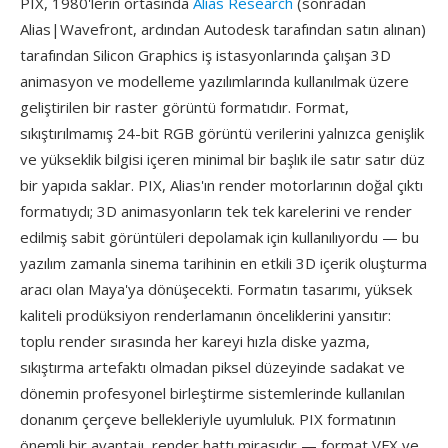
PIX, 1980'lerin ortasında
Alias Research
(sonradan
Alias|Wavefront, ardından Autodesk tarafından satın alınan)
tarafından Silicon Graphics iş istasyonlarında çalışan 3D
animasyon ve modelleme yazılımlarında kullanılmak üzere
geliştirilen bir raster görüntü formatıdır. Format,
sıkıştırılmamış 24-bit RGB görüntü verilerini yalnızca genişlik
ve yükseklik bilgisi içeren minimal bir başlık ile satır satır düz
bir yapıda saklar. PIX, Alias'ın render motorlarının doğal çıktı
formatıydı; 3D animasyonların tek tek karelerini ve render
edilmiş sabit görüntüleri depolamak için kullanılıyordu — bu
yazılım zamanla sinema tarihinin en etkili 3D içerik oluşturma
aracı olan Maya'ya dönüşecekti. Formatın tasarımı, yüksek
kaliteli prodüksiyon renderlamanın önceliklerini yansıtır:
toplu render sırasında her kareyi hızla diske yazma,
sıkıştırma artefaktı olmadan piksel düzeyinde sadakat ve
dönemin profesyonel birleştirme sistemlerinde kullanılan
donanım çerçeve bellekleriyle uyumluluk. PIX formatının
önemli bir avantajı, render hattı mirasıdır — format VFX ve