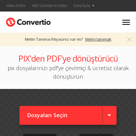
Video Editor
Add Subtitles to Video
Daha fazla
Metin Tanıma ihtiyacınız var mı?
Metni tanımak
PIX'den PDF'ye dönüştürücü
pix dosyalarınızı pdf'ye çevrimiçi & ücretsiz olarak
dönüştürün
Dosyaları Seçin