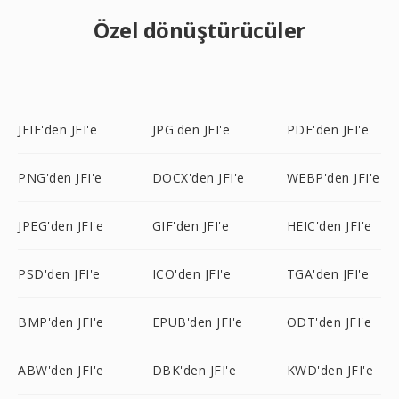
Özel dönüştürücüler
JFIF'den JFI'e
JPG'den JFI'e
PDF'den JFI'e
PNG'den JFI'e
DOCX'den JFI'e
WEBP'den JFI'e
JPEG'den JFI'e
GIF'den JFI'e
HEIC'den JFI'e
PSD'den JFI'e
ICO'den JFI'e
TGA'den JFI'e
BMP'den JFI'e
EPUB'den JFI'e
ODT'den JFI'e
ABW'den JFI'e
DBK'den JFI'e
KWD'den JFI'e