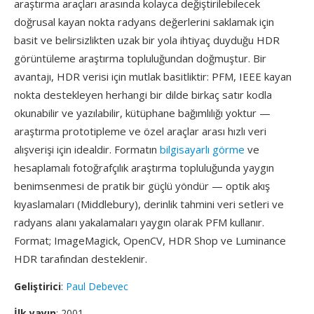
araştırma araçları arasında kolayca değiştirilebilecek
doğrusal kayan nokta radyans değerlerini saklamak için
basit ve belirsizlikten uzak bir yola ihtiyaç duyduğu HDR
görüntüleme araştırma topluluğundan doğmuştur. Bir
avantajı, HDR verisi için mutlak basitliktir: PFM, IEEE kayan
nokta destekleyen herhangi bir dilde birkaç satır kodla
okunabilir ve yazılabilir, kütüphane bağımlılığı yoktur —
araştırma prototipleme ve özel araçlar arası hızlı veri
alışverişi için idealdir. Formatın
bilgisayarlı görme
ve
hesaplamalı fotoğrafçılık araştırma topluluğunda yaygın
benimsenmesi de pratik bir güçlü yöndür — optik akış
kıyaslamaları (Middlebury), derinlik tahmini veri setleri ve
radyans alanı yakalamaları yaygın olarak PFM kullanır.
Format; ImageMagick, OpenCV, HDR Shop ve Luminance
HDR tarafından desteklenir.
Geliştirici
:
Paul Debevec
İlk yayın
: 2001