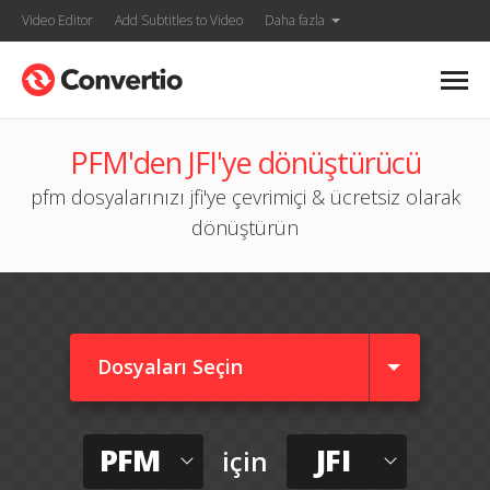
Video Editor
Add Subtitles to Video
Daha fazla
PFM'den JFI'ye dönüştürücü
pfm dosyalarınızı jfi'ye çevrimiçi & ücretsiz olarak
dönüştürün
Dosyaları Seçin
PFM
JFI
için