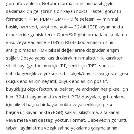
görüntü verilerini Netpbm format ailesinin basitliğiyle
saklamak için geliştirilmiş bir kayan noktalı raster görüntü
formatıdır. PFM; PBM/PGM/PPM felsefesini — minimal
başlık, ham veri, sıkıştırma yok — 32-bit IEEE kayan nokta
örneklerine genişleterek OpenEXR gibi formatların kodlama
yükü veya Radiance HDR'nın RGBE kodlamasının sınırlı
aralığı olmadan HDR piksel değerlerine doğrudan erişim
sağlar. Dosya yapısı kasıtlı olarak minimalisttir: i̇ki karakterli
sihirli sayı (gri tonlama için 'Pf', renkli için 'PF'), sonraki
satırda genişlik ve yükseklik, bir ölçek/bayt sırası göstergesi
(küçük endian için negatif, büyük endian için pozitif,
büyüklüğü ölçek faktörünü belirtir) ve ardından her piksel için
ham 32-bit kayan nokta verileri. PFM dosyaları, gri tonlama
için piksel başına bir kayan nokta veya renkli için piksel
başına üç kayan nokta (RGB) saklar; sıkıştırma, alfa kanalı
veya meta veri desteği yoktur. Format, Debevec'ın görüntü
tabanlı aydınlatma ve ışık sahne yakalama çalışmalarının