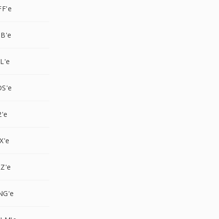
FF'e
B'e
L'e
S'e
2'e
X'e
Z'e
NG'e