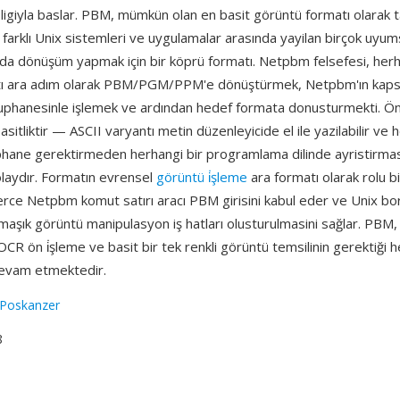
igiyla baslar. PBM, mümkün olan en basit görüntü formatı olarak t
farklı Unix sistemleri ve uygulamalar arasında yayilan birçok uyu
nda dönüşüm yapmak için bir köprü formatı. Netpbm felsefesi, herh
tı ara adım olarak PBM/PGM/PPM'e dönüştürmek, Netpbm'ın kaps
utuphanesinle işlemek ve ardından hedef formata donusturmekti. Ön
basitliktir — ASCII varyantı metin düzenleyicide el ile yazilabilir ve h
üphane gerektirmeden herhangi bir programlama dilinde ayristirma
laydır. Formatın evrensel
görüntü i̇şleme
ara formatı olarak rolu b
rce Netpbm komut satırı aracı PBM girisini kabul eder ve Unix bor
armaşık görüntü manipulasyon iş hatları olusturulmasini sağlar. PBM,
, OCR ön i̇şleme ve basit bir tek renkli görüntü temsilinin gerektiği
devam etmektedir.
 Poskanzer
8