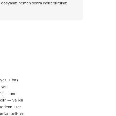
dosyanızı hemen sonra indirebilirsiniz
yaz, 1 bit)
 seti
 P1) — her
lir — ve i̇kili
ketlenir. Her
rumlari belirten