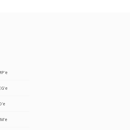
MP'e
EG'e
O'e
PM'e