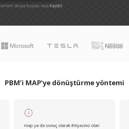
aksimum dosya boyutu veya
Kaydol
PBM'i MAP'ye dönüştürme yöntemi
2
map ya da sonuç olarak ihtiyacınız olan