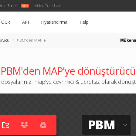
xt to Speech
Video Translator
OCR
API
Fiyatlandırma
Help
Mükem
ürücü
PBM'den MAP'e
PBM'den MAP'ye dönüştürücü
dosyalarınızı map'ye çevrimiçi & ücretsiz olarak dönüş
PBM