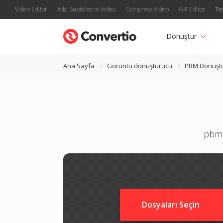
Video Editor
Add Subtitles to Video
Compress Video
GIF Editor
Te
Dönüştür
Ana Sayfa
Görüntü dönüştürücü
PBM Dönüşt
pbm 
Dosyaları Seçin