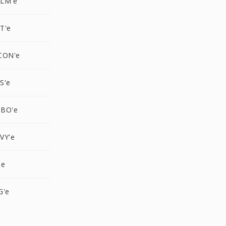
ALM'e
T'e
CON'e
S'e
GBO'e
VY'e
'e
G'e