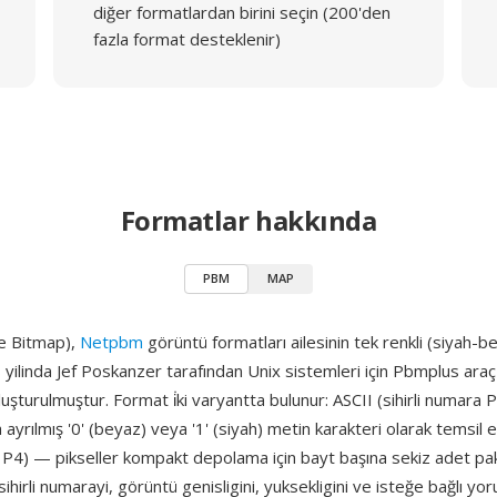
diğer formatlardan birini seçin (200'den
fazla format desteklenir)
Formatlar hakkında
PBM
MAP
e Bitmap),
Netpbm
görüntü formatları ailesinin tek renkli (siyah-be
 yilinda Jef Poskanzer tarafından Unix sistemleri için Pbmplus araç
şturulmuştur. Format i̇ki varyantta bulunur: ASCII (sihirli numara
 ayrılmış '0' (beyaz) veya '1' (siyah) metin karakteri olarak temsil edi
a P4) — pikseller kompakt depolama için bayt başına sekiz adet pa
 sihirli numarayi, görüntü genisligini, yuksekligini ve isteğe bağlı yo