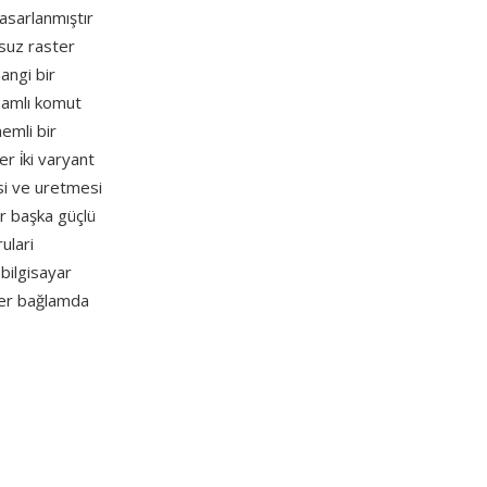
asarlanmıştır
msuz raster
angi bir
amlı komut
emli bir
er i̇ki varyant
si ve uretmesi
ir başka güçlü
ulari
 bilgisayar
 her bağlamda