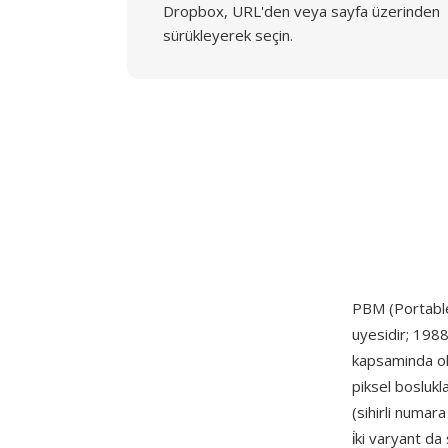
Dropbox, URL'den veya sayfa üzerinden
sürükleyerek seçin.
PBM (Portabl
uyesidir; 1988
kapsaminda olu
piksel boslukla
(sihirli numar
i̇ki varyant da