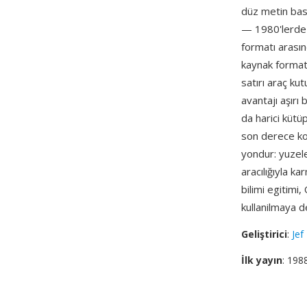
düz metin basl
— 1980'lerde 
formatı arası
kaynak forma
satırı araç k
avantajı aşırı 
da harici küt
son derece ko
yondur: yuzele
aracılığıyla k
bilimi egitimi
kullanilmaya 
Geliştirici
:
Jef
İlk yayın
: 198