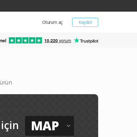
Oturum aç
Kaydol
mel
10,220
yorum
türün
MAP
için