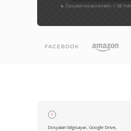
Dosyaları buraya bırakın. 1 GB m
1
Dosyaları bilgisayar, Google Drive,