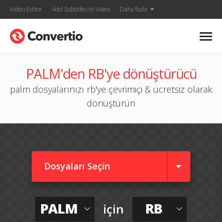
Video Editor
Add Subtitles to Video
Daha fazla
PALM'den RB'ye dönüştürücü
palm dosyalarınızı rb'ye çevrimiçi & ücretsiz olarak
dönüştürün
Dosyaları Seçin
PALM
RB
için