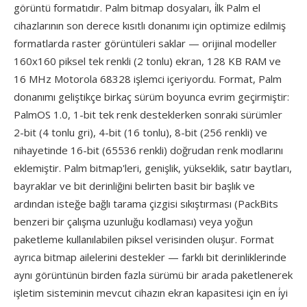
görüntü formatıdır. Palm bitmap dosyaları, i̇lk Palm el
cihazlarının son derece kısıtlı donanımı için optimize edilmiş
formatlarda raster görüntüleri saklar — orijinal modeller
160x160 piksel tek renkli (2 tonlu) ekran, 128 KB RAM ve
16 MHz Motorola 68328 işlemci içeriyordu. Format, Palm
donanımı geliştikçe birkaç sürüm boyunca evrim geçirmiştir:
PalmOS 1.0, 1-bit tek renk desteklerken sonraki sürümler
2-bit (4 tonlu gri), 4-bit (16 tonlu), 8-bit (256 renkli) ve
nihayetinde 16-bit (65536 renkli) doğrudan renk modlarını
eklemiştir. Palm bitmap'leri, genişlik, yükseklik, satır baytları,
bayraklar ve bit derinliğini belirten basit bir başlık ve
ardından isteğe bağlı tarama çizgisi sıkıştırması (PackBits
benzeri bir çalışma uzunluğu kodlaması) veya yoğun
paketleme kullanılabilen piksel verisinden oluşur. Format
ayrıca bitmap ailelerini destekler — farklı bit derinliklerinde
aynı görüntünün birden fazla sürümü bir arada paketlenerek
işletim sisteminin mevcut cihazın ekran kapasitesi için en i̇yi