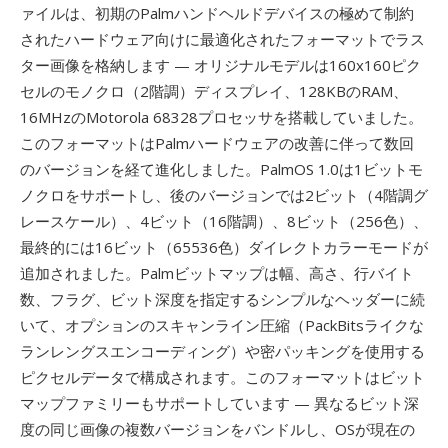
ァイルは、初期のPalmハンドヘルドデバイスの極めて制約
されたハードウェア向けに最適化されたフォーマットでラス
ター画像を格納します — オリジナルモデルは160x160ピク
セルのモノクロ（2階調）ディスプレイ、128KBのRAM、
16MHzのMotorola 68328プロセッサを搭載していました。
このフォーマットはPalmハードウェアの改善に伴って数回
のバージョンを経て進化しました。PalmOS 1.0は1ビットモ
ノクロをサポートし、後のバージョンでは2ビット（4階調グ
レースケール）、4ビット（16階調）、8ビット（256色）、
最終的には16ビット（65536色）ダイレクトカラーモードが
追加されました。Palmビットマップは幅、高さ、行バイト
数、フラグ、ビット深度を指定するシンプルなヘッダーに続
いて、オプションのスキャンライン圧縮（PackBitsライクな
ランレングスエンコーディング）や密パッキングを使用する
ピクセルデータで構成されます。このフォーマットはビット
マップファミリーもサポートしています — 異なるビット深
度の同じ画像の複数バージョンをバンドルし、OSが現在の