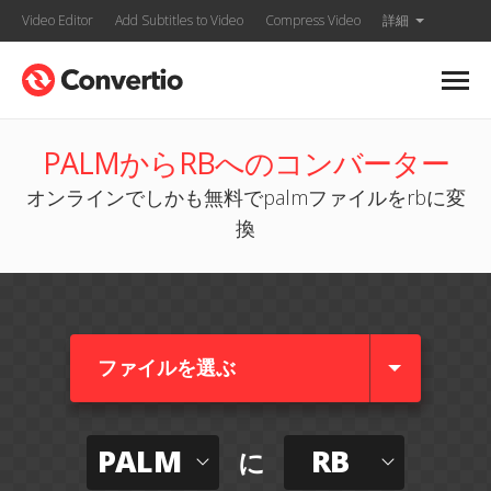
Video Editor
Add Subtitles to Video
Compress Video
詳細
PALMからRBへのコンバーター
オンラインでしかも無料でpalmファイルをrbに変
換
ファイルを選ぶ
PALM
RB
に