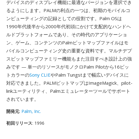
デバイスのディスプレイ機能に最適なバージョンを選択でき
るようにします。PALMの利点の一つは、初期のモバイルコ
ンピューティングの記録としての役割です。Palm OSは
1990年代後半から2000年代初頭にかけて支配的なハンドヘ
ルドプラットフォームであり、その時代のアプリケーショ
ン、ゲーム、コンテンツのPalmビットマップファイルはモ
バイルコンピューティング史の重要な資料です。マルチデプ
スビットマップファミリー機能もまた注目すべき設計上の強
みです — 単一のリソースがモノクロPalm Pilotから16ビッ
トカラーの
Sony CLIE
やPalm Tungstまで幅広いデバイスに
対応できました。PALMビットマップはImageMagick、pilot-
linkユーティリティ、Palmエミュレーターツールでサポート
されています。
開発元
:
Palm, Inc.
初回リリース
: 1996