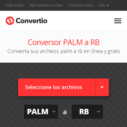
Video Editor
Add Subtitles to Video
Compress Video
Más
Conversor PALM a RB
Convierta sus archivos palm a rb en línea y gratis
Seleccione los archivos
PALM
RB
a