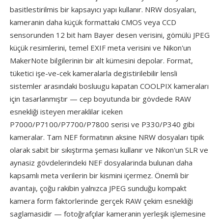
basitlestirilmis bir kapsayıcı yapı kullanır. NRW dosyaları,
kameranin daha küçük formattaki CMOS veya CCD
sensorunden 12 bit ham Bayer desen verisini, gömülü JPEG
küçük resimlerini, temel EXIF meta verisini ve Nikon'un
MakerNote bilgilerinin bir alt kümesini depolar. Format,
tüketici işe-ve-cek kameralarla degistirilebilir lensli
sistemler arasındaki bosluugu kapatan COOLPIX kameraları
için tasarlanmıştır — cep boyutunda bir gövdede RAW
esnekliği isteyen meraklilar iceken
P7000/P7100/P7700/P7800 serisi ve P330/P340 gibi
kameralar. Tam NEF formatının aksine NRW dosyaları tipik
olarak sabit bir sıkıştırma şeması kullanır ve Nikon'un SLR ve
aynasiz gövdelerindeki NEF dosyalarinda bulunan daha
kapsamlı meta verilerin bir kismini içermez. Önemli bir
avantajı, çoğu rakibin yalnızca JPEG sunduğu kompakt
kamera form faktorlerinde gerçek RAW çekim esnekliği
saglamasidir — fotoğrafçılar kameranin yerleşik işlemesine