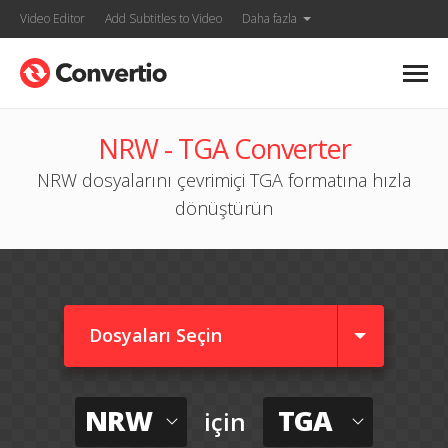
Video Editor
Add Subtitles to Video
Daha fazla
NRW - TGA Converter
NRW dosyalarını çevrimiçi TGA formatına hızla
dönüştürün
Dosyaları Seçin
NRW
TGA
için