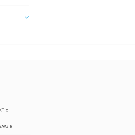
XT'e
ZW3'e