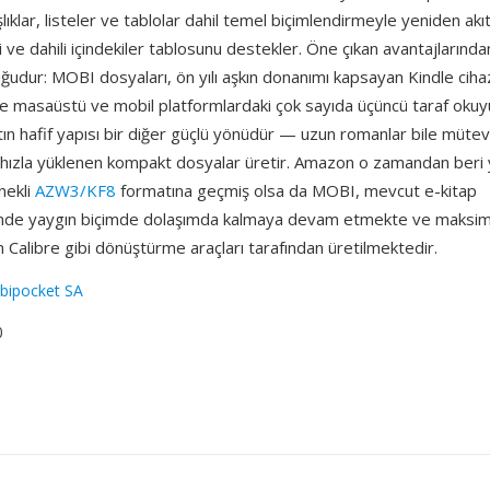
başlıklar, listeler ve tablolar dahil temel biçimlendirmeyle yeniden akıt
i ve dahili içindekiler tablosunu destekler. Öne çıkan avantajlarından
ğudur: MOBI dosyaları, ön yılı aşkın donanımı kapsayan Kindle cihaz
ile masaüstü ve mobil platformlardaki çok sayıda üçüncü taraf okuy
tın hafif yapısı bir diğer güçlü yönüdür — uzun romanlar bile mütev
hızla yüklenen kompakt dosyalar üretir. Amazon o zamandan beri ye
nekli
AZW3/KF8
formatına geçmiş olsa da MOBI, mevcut e-kitap
inde yaygın biçimde dolaşımda kalmaya devam etmekte ve maksi
n Calibre gibi dönüştürme araçları tarafından üretilmektedir.
bipocket SA
0