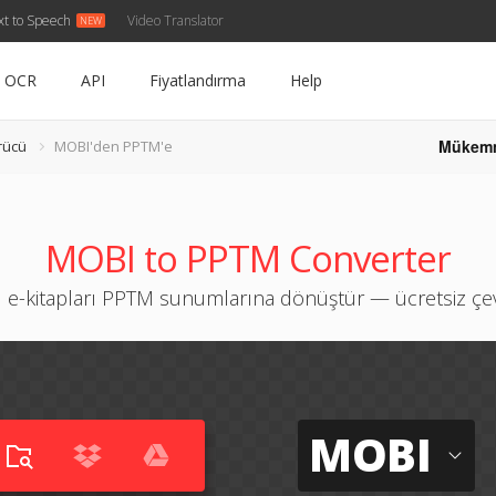
xt to Speech
Video Translator
OCR
API
Fiyatlandırma
Help
Mükem
rücü
MOBI'den PPTM'e
MOBI to PPTM Converter
e-kitapları PPTM sunumlarına dönüştür — ücretsiz çev
MOBI