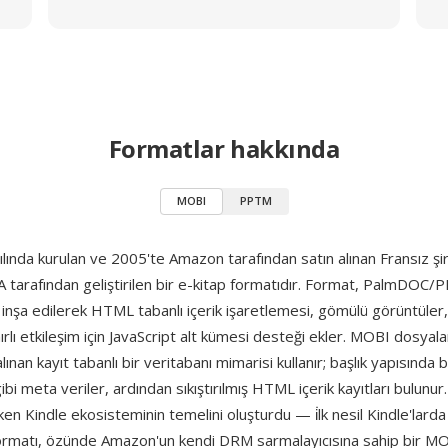
Formatlar hakkında
MOBI
PPTM
ında kurulan ve 2005'te Amazon tarafından satın alınan Fransız şir
 tarafından geliştirilen bir e-kitap formatıdır. Format, PalmDOC/
 inşa edilerek HTML tabanlı içerik işaretlemesi, gömülü görüntüler
ırlı etkileşim için JavaScript alt kümesi desteği ekler. MOBI dosyala
ınan kayıt tabanlı bir veritabanı mimarisi kullanır; başlık yapısında b
gibi meta veriler, ardından sıkıştırılmış HTML içerik kayıtları bulunu
n Kindle ekosisteminin temelini oluşturdu — i̇lk nesil Kindle'larda 
formatı, özünde Amazon'un kendi DRM sarmalayıcısına sahip bir MO