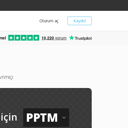
Oturum aç
Kaydol
mel
10,220
yorum
rimiçi
PPTM
için