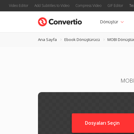
Video Editor
Add Subtitles to Video
Compress Video
GIF Editor
Te
Dönüştür
Ana Sayfa
Ebook Dönüştürücü
MOBI Dönüştü
MOBI 
Dosyaları Seçin