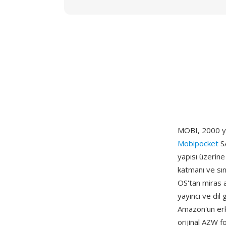
MOBI, 2000 yıl
Mobipocket
SA
yapısı üzerine
katmanı ve sın
OS'tan miras al
yayıncı ve dil 
Amazon'un erke
orijinal AZW 