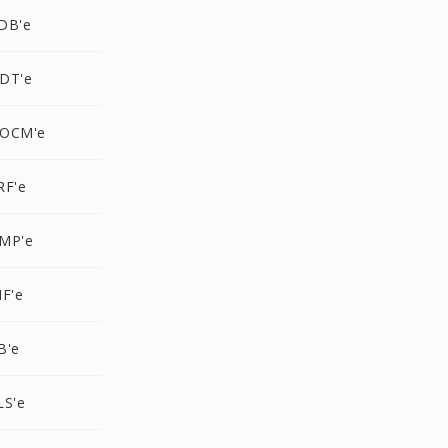
DB'e
DT'e
DOCM'e
RF'e
MP'e
F'e
B'e
LS'e