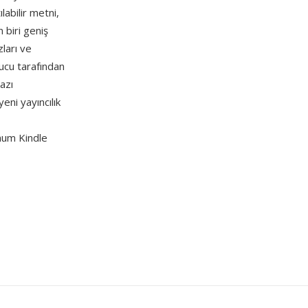
ılabilir metni,
 biri geniş
ları ve
ucu tarafından
azı
ni yayıncılık
mum Kindle