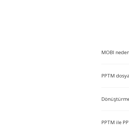
MOBI neden
PPTM dosyala
Dönüştürmed
PPTM ile PP