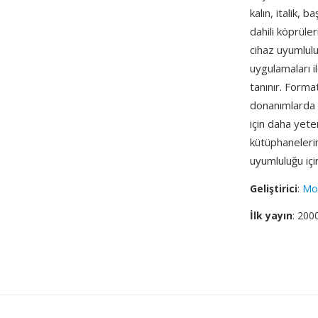
kalın, italik, 
dahili köprüler
cihaz uyumlulu
uygulamaları 
tanınır. Forma
donanımlarda 
için daha yete
kütüphaneler
uyumluluğu içi
Geliştirici
:
Mo
İlk yayın
: 200