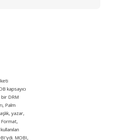
keti
PDB kapsayıcı
, bir DRM
rı, Palm
aşlık, yazar,
r. Format,
kullanılan
BI'ydi. MOBI,