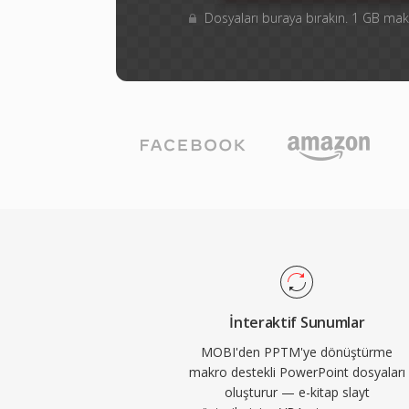
Dosyaları buraya bırakın. 1 GB m
İnteraktif Sunumlar
MOBI'den PPTM'ye dönüştürme
makro destekli PowerPoint dosyaları
oluşturur — e-kitap slayt