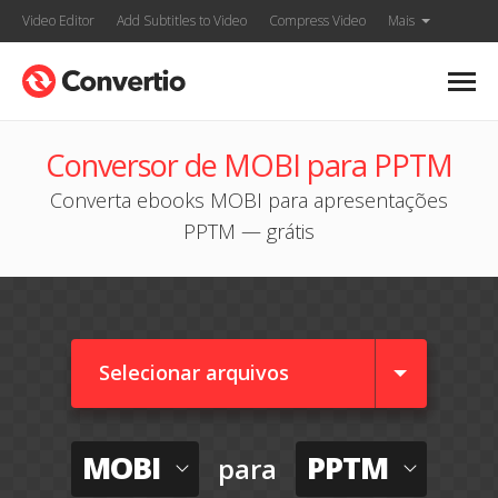
Video Editor
Add Subtitles to Video
Compress Video
Mais
Conversor de MOBI para PPTM
Converta ebooks MOBI para apresentações
PPTM — grátis
Selecionar arquivos
MOBI
PPTM
para