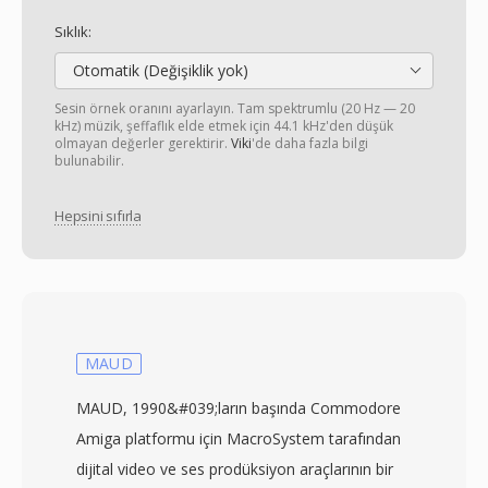
Sıklık:
Otomatik (Değişiklik yok)
Sesin örnek oranını ayarlayın. Tam spektrumlu (20 Hz — 20
kHz) müzik, şeffaflık elde etmek için 44.1 kHz'den düşük
olmayan değerler gerektirir.
Viki
'de daha fazla bilgi
bulunabilir.
Hepsini sıfırla
MAUD
MAUD, 1990&#039;ların başında Commodore
Amiga platformu için MacroSystem tarafından
dijital video ve ses prodüksiyon araçlarının bir