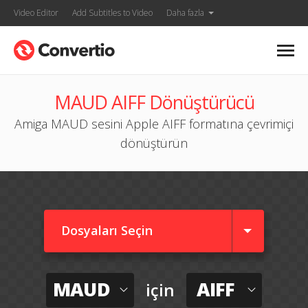
Video Editor
Add Subtitles to Video
Daha fazla
MAUD AIFF Dönüştürücü
Amiga MAUD sesini Apple AIFF formatına çevrimiçi
dönüştürün
Dosyaları Seçin
MAUD
AIFF
için