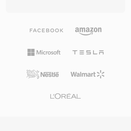
senkronize ses gerektirdiği Amiga video
kayıplı kodlama olmadan korur. Format, içeriği
prodüksiyon topluluğunda başlıca kullanım alanı
işaretçiler, enstrüman tanımları ve yorumlar gibi
bulmuştur. Günümüzde SoX ve libsndfile
üst verileri de taşıyabilen yığınlar halinde
aracılığıyla dönüştürme desteği bulunmakta
düzenler. macOS üzerinde çalışan profesyonel
olup eski Amiga prodüksiyonlarının
ses mühendisleri, düzenleme ve mastering
kurtarılabilirliği sağlanmaktadır. Üç belirgin
sürecinin her aşamasında bit düzeyinde
avantaj öne çıkar: herhangi bir yığın
kusursuz doğruluk garantisi verdiği için
farkındalığına sahip ayrıştırıcının gezinebileceği
AIFF&#039;e sıklıkla güvenir. Önemli bir avantajı
temiz IFF tabanlı yapı, tipik Amiga sesinin
sıfır nesil kaybıdır: MP3 veya AAC&#039;nın
ötesinde 16 bit stereo yeteneği ve video
aksine, tekrarlanan kayıtlar sinyali asla bozmaz.
oluşturmaya maksimum CPU payı bırakan hafif
Bir diğer güçlü yönü, AIFF&#039;ın yerel
ek yük.
çalışma formatı olarak kullanıldığı Logic Pro ve
GarageBand dahil Apple&#039;ın profesyonel
araçlarıyla sorunsuz entegrasyondur. Kapsayıcı,
CD kalitesi spesifikasyonlarını aşan yüksek
çözünürlüklü iş akışlarına uyum sağlayarak 32