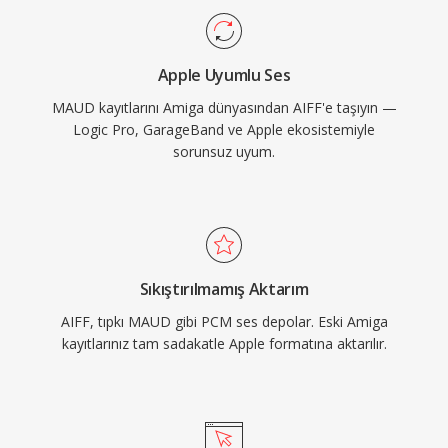
bite kadar çoklu örnekleme hızlarını ve bit
derinliklerini destekler. Depolama verimliliğinden
Apple Uyumlu Ses
çok kayıpsız bütünlüğe öncelik veren herkes için
MAUD kayıtlarını Amiga dünyasından AIFF'e taşıyın —
AIFF, kayıt endüstrisi genelinde güvenilir bir
Logic Pro, GarageBand ve Apple ekosistemiyle
seçenek olmaya devam etmektedir.
sorunsuz uyum.
Sıkıştırılmamış Aktarım
AIFF, tıpkı MAUD gibi PCM ses depolar. Eski Amiga
kayıtlarınız tam sadakatle Apple formatına aktarılır.