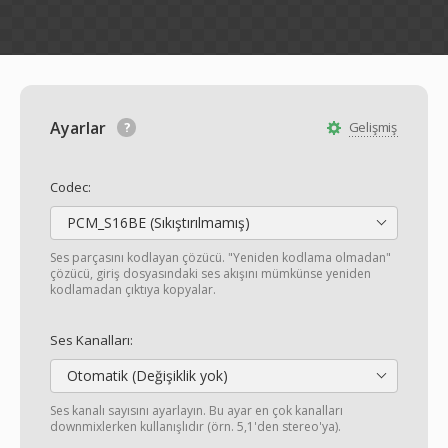
Ayarlar
Gelişmiş
Codec:
PCM_S16BE (Sıkıştırılmamış)
Ses parçasını kodlayan çözücü. "Yeniden kodlama olmadan"
çözücü, giriş dosyasındaki ses akışını mümkünse yeniden
kodlamadan çıktıya kopyalar.
Ses Kanalları:
Otomatik (Değişiklik yok)
Ses kanalı sayısını ayarlayın. Bu ayar en çok kanalları
downmixlerken kullanışlıdır (örn. 5,1'den stereo'ya).