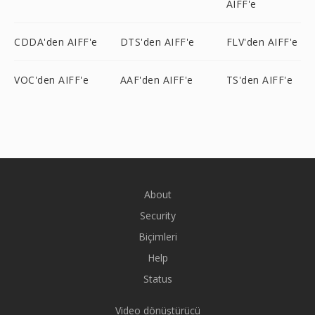
AIFF'e
CDDA'den AIFF'e
DTS'den AIFF'e
FLV'den AIFF'e
VOC'den AIFF'e
AAF'den AIFF'e
TS'den AIFF'e
About
Security
Biçimleri
Help
Status
Video dönüştürücü