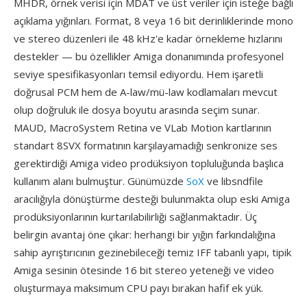
MHDR, örnek verisi için MDAT ve üst veriler için isteğe bağlı
açıklama yığınları. Format, 8 veya 16 bit derinliklerinde mono
ve stereo düzenleri ile 48 kHz'e kadar örnekleme hızlarını
destekler — bu özellikler Amiga donanımında profesyonel
seviye spesifikasyonları temsil ediyordu. Hem işaretli
doğrusal PCM hem de A-law/mü-law kodlamaları mevcut
olup doğruluk ile dosya boyutu arasında seçim sunar.
MAUD, MacroSystem Retina ve VLab Motion kartlarının
standart 8SVX formatının karşılayamadığı senkronize ses
gerektirdiği Amiga video prodüksiyon topluluğunda başlıca
kullanım alanı bulmuştur. Günümüzde
SoX
ve libsndfile
aracılığıyla dönüştürme desteği bulunmakta olup eski Amiga
prodüksiyonlarının kurtarılabilirliği sağlanmaktadır. Üç
belirgin avantaj öne çıkar: herhangi bir yığın farkındalığına
sahip ayrıştırıcının gezinebileceği temiz IFF tabanlı yapı, tipik
Amiga sesinin ötesinde 16 bit stereo yeteneği ve video
oluşturmaya maksimum CPU payı bırakan hafif ek yük.