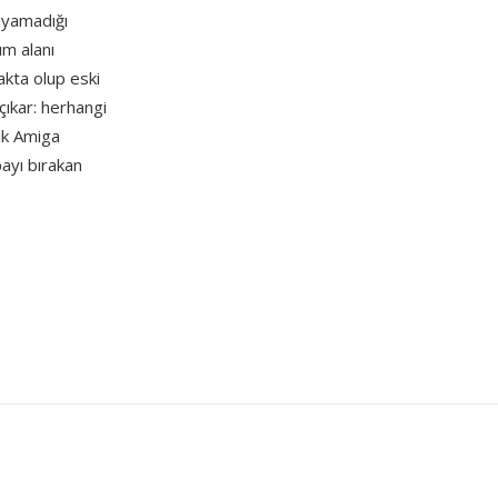
ayamadığı
ım alanı
akta olup eski
çıkar: herhangi
pik Amiga
ayı bırakan