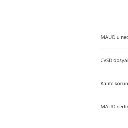
MAUD'u ned
CVSD dosyal
Kalite koru
MAUD nedir