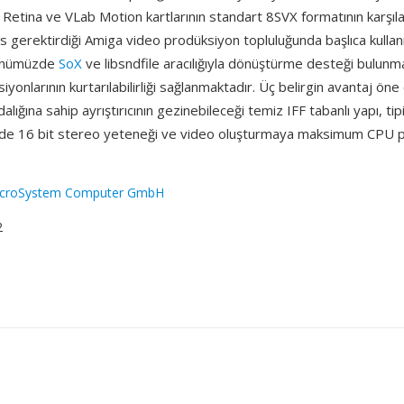
etina ve VLab Motion kartlarının standart 8SVX formatının karşıl
 gerektirdiği Amiga video prodüksiyon topluluğunda başlıca kullan
Günümüzde
SoX
ve libsndfile aracılığıyla dönüştürme desteği bulunm
yonlarının kurtarılabilirliği sağlanmaktadır. Üç belirgin avantaj öne 
ndalığına sahip ayrıştırıcının gezinebileceği temiz IFF tabanlı yapı, ti
nde 16 bit stereo yeteneği ve video oluşturmaya maksimum CPU p
croSystem Computer GmbH
2