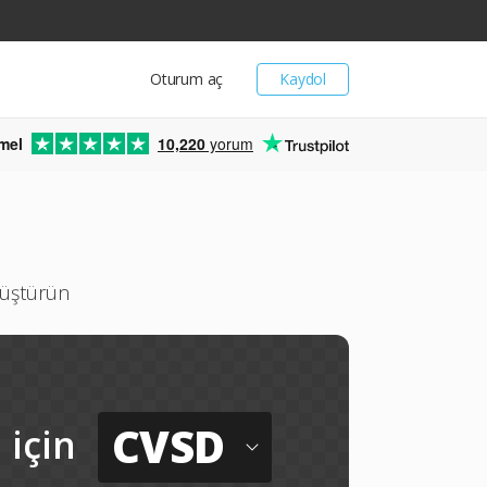
Oturum aç
Kaydol
mel
10,220
yorum
üştürün
CVSD
için