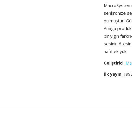
MacroSystem R
senkronize ses
bulmuştur. 
Amiga prodüksi
bir yığın farkı
sesinin ötesi
hafif ek yük.
Geliştirici
:
Ma
İlk yayın
: 199