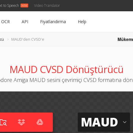
xt to Speech
Video Translator
OCR
API
Fiyatlandırma
Help
Mükem
cü
MAUD'den CVSD'e
MAUD CVSD Dönüştürücü
ore Amiga MAUD sesini çevrimiçi CVSD formatına dön
MAUD