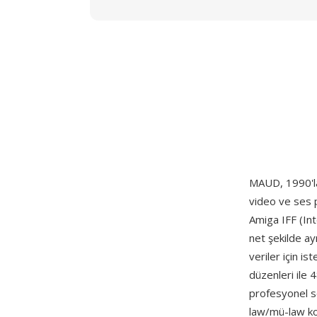
MAUD, 1990'l
video ve ses p
Amiga IFF (Int
net şekilde ay
veriler için i
düzenleri ile
profesyonel s
law/mü-law ko