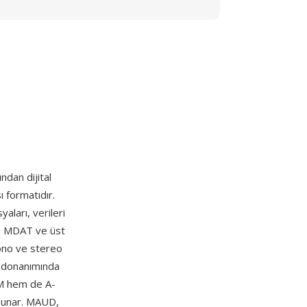
ndan dijital
ı formatıdır.
aları, verileri
çin MDAT ve üst
 mono ve stereo
a donanımında
CM hem de A-
 sunar. MAUD,