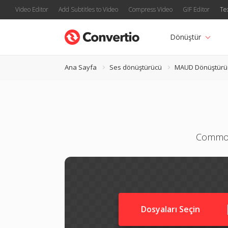
Video Editor
Add Subtitles to Video
Compress Video
GIF Editor
Te
Dönüştür
Ana Sayfa
Ses dönüştürücü
MAUD Dönüştürü
Commod
Dosyaları Seçin