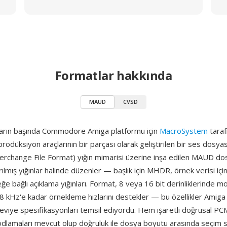
Formatlar hakkında
MAUD
CVSD
arın başında Commodore Amiga platformu için
MacroSystem
tarafı
rodüksiyon araçlarının bir parçası olarak geliştirilen bir ses dosyas
erchange File Format) yığın mimarisi üzerine inşa edilen MAUD dosy
rılmış yığınlar halinde düzenler — başlık için MHDR, örnek verisi i
steğe bağlı açıklama yığınları. Format, 8 veya 16 bit derinliklerinde
 48 kHz'e kadar örnekleme hızlarını destekler — bu özellikler Amig
eviye spesifikasyonları temsil ediyordu. Hem işaretli doğrusal P
dlamaları mevcut olup doğruluk ile dosya boyutu arasında seçim