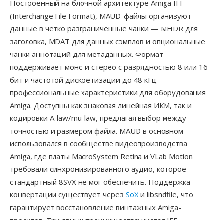
Построенный на блочной архитектуре Amiga IFF
(Interchange File Format), MAUD-файлы организуют
данные в чётко разграниченные чанки — MHDR для
заголовка, MDAT для данных сэмплов и опциональные
чанки аннотаций для метаданных. Формат
поддерживает моно и стерео с разрядностью 8 или 16
бит и частотой дискретизации до 48 кГц —
профессиональные характеристики для оборудования
Amiga. Доступны как знаковая линейная ИКМ, так и
кодировки A-law/mu-law, предлагая выбор между
точностью и размером файла. MAUD в основном
использовался в сообществе видеопроизводства
Amiga, где платы MacroSystem Retina и VLab Motion
требовали синхронизированного аудио, которое
стандартный 8SVX не мог обеспечить. Поддержка
конвертации существует через
SoX
и libsndfile, что
гарантирует восстановление винтажных Amiga-