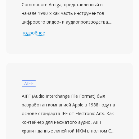
Commodore Amiga, представленный в
начале 1990-х как часть инструментов
цифрового видео- и аудиопроизводства.
Построенный на блочной архитектуре
подробнее
Amiga IFF (Interchange File Format), MAUD-
файлы организуют данные в чётко
разграниченные чанки — MHDR для
заголовка, MDAT для данных сэмплов и
опциональные чанки аннотаций для
метаданных. Формат поддерживает моно и
AIFF
стерео с разрядностью 8 или 16 бит и
AIFF (Audio Interchange File Format) был
частотой дискретизации до 48 кГц —
разработан компанией Apple в 1988 году на
профессиональные характеристики для
основе стандарта IFF от Electronic Arts. Как
оборудования Amiga. Доступны как
контейнер для несжатого аудио, AIFF
знаковая линейная ИКМ, так и кодировки A-
хранит данные линейной ИКМ в полном CD-
law/mu-law, предлагая выбор между