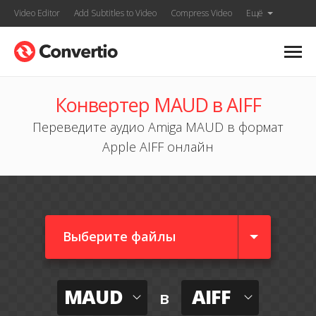
Video Editor
Add Subtitles to Video
Compress Video
Ещё
Конвертер MAUD в AIFF
Переведите аудио Amiga MAUD в формат
Apple AIFF онлайн
Выберите файлы
MAUD
AIFF
в