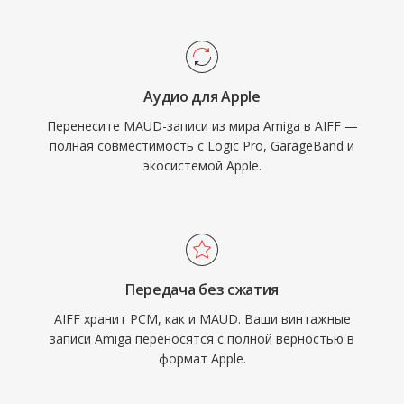
включая Logic Pro и GarageBand, где AIFF
видео.
используется как рабочий формат.
Контейнер поддерживает различные
частоты дискретизации и разрядность до 32
Аудио для Apple
бит, обеспечивая высококачественные
Перенесите MAUD-записи из мира Amiga в AIFF —
рабочие процессы, превышающие
полная совместимость с Logic Pro, GarageBand и
характеристики CD. Для тех, кто ставит
экосистемой Apple.
целостность звука выше экономии
пространства, AIFF остаётся надёжным
выбором в индустрии звукозаписи.
Передача без сжатия
AIFF хранит PCM, как и MAUD. Ваши винтажные
записи Amiga переносятся с полной верностью в
формат Apple.