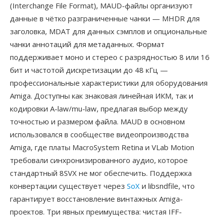
(Interchange File Format), MAUD-файлы организуют
данные в чётко разграниченные чанки — MHDR для
заголовка, MDAT для данных сэмплов и опциональные
чанки аннотаций для метаданных. Формат
поддерживает моно и стерео с разрядностью 8 или 16
бит и частотой дискретизации до 48 кГц —
профессиональные характеристики для оборудования
Amiga. Доступны как знаковая линейная ИКМ, так и
кодировки A-law/mu-law, предлагая выбор между
точностью и размером файла. MAUD в основном
использовался в сообществе видеопроизводства
Amiga, где платы MacroSystem Retina и VLab Motion
требовали синхронизированного аудио, которое
стандартный 8SVX не мог обеспечить. Поддержка
конвертации существует через
SoX
и libsndfile, что
гарантирует восстановление винтажных Amiga-
проектов. Три явных преимущества: чистая IFF-