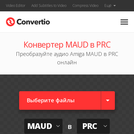
Video Editor
Add Subtitles to Video
Compress Video
Ещё
Конвертер MAUD в PRC
Преобразуйте аудио Amiga MAUD в PRC
онлайн
Выберите файлы
MAUD
PRC
в