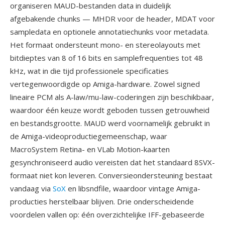
organiseren MAUD-bestanden data in duidelijk
afgebakende chunks — MHDR voor de header, MDAT voor
sampledata en optionele annotatiechunks voor metadata.
Het formaat ondersteunt mono- en stereolayouts met
bitdieptes van 8 of 16 bits en samplefrequenties tot 48
kHz, wat in die tijd professionele specificaties
vertegenwoordigde op Amiga-hardware. Zowel signed
lineaire PCM als A-law/mu-law-coderingen zijn beschikbaar,
waardoor één keuze wordt geboden tussen getrouwheid
en bestandsgrootte. MAUD werd voornamelijk gebruikt in
de Amiga-videoproductiegemeenschap, waar
MacroSystem Retina- en VLab Motion-kaarten
gesynchroniseerd audio vereisten dat het standaard 8SVX-
formaat niet kon leveren. Conversieondersteuning bestaat
vandaag via
SoX
en libsndfile, waardoor vintage Amiga-
producties herstelbaar blijven. Drie onderscheidende
voordelen vallen op: één overzichtelijke IFF-gebaseerde