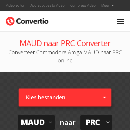
Video Editor
Add Subtitles to Video
Compress Video
Meer
MAUD naar PRC Converter
Converteer Commodore Amiga MAUD naar PRC
online
Kies bestanden
MAUD
PRC
naar