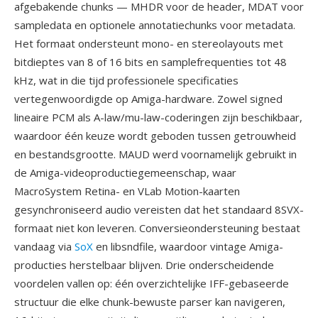
afgebakende chunks — MHDR voor de header, MDAT voor
sampledata en optionele annotatiechunks voor metadata.
Het formaat ondersteunt mono- en stereolayouts met
bitdieptes van 8 of 16 bits en samplefrequenties tot 48
kHz, wat in die tijd professionele specificaties
vertegenwoordigde op Amiga-hardware. Zowel signed
lineaire PCM als A-law/mu-law-coderingen zijn beschikbaar,
waardoor één keuze wordt geboden tussen getrouwheid
en bestandsgrootte. MAUD werd voornamelijk gebruikt in
de Amiga-videoproductiegemeenschap, waar
MacroSystem Retina- en VLab Motion-kaarten
gesynchroniseerd audio vereisten dat het standaard 8SVX-
formaat niet kon leveren. Conversieondersteuning bestaat
vandaag via
SoX
en libsndfile, waardoor vintage Amiga-
producties herstelbaar blijven. Drie onderscheidende
voordelen vallen op: één overzichtelijke IFF-gebaseerde
structuur die elke chunk-bewuste parser kan navigeren,