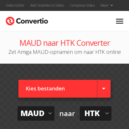
Video Editor
Add Subtitles to Video
Compress Video
Meer
MAUD naar HTK Converter
Zet Amiga MAUD-opnamen om naar HTK online
Kies bestanden
MAUD
HTK
naar