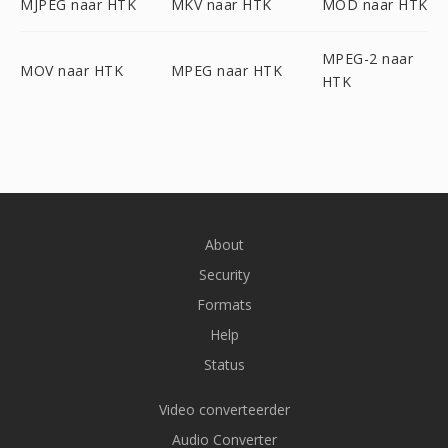
MJPEG naar HTK
MKV naar HTK
MOD naar HTK
MPEG-2 naar
MOV naar HTK
MPEG naar HTK
HTK
About
Security
Formats
Help
Status
Video converteerder
Audio Converter