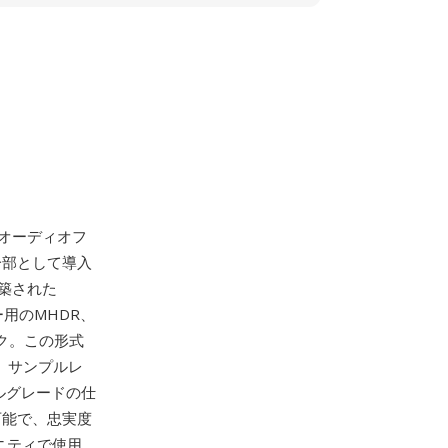
たオーディオフ
一部として導入
に構築された
用のMHDR、
ク。この形式
、サンプルレ
ナルグレードの仕
用可能で、忠実度
ニティで使用