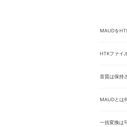
MAUDをH
HTKファイ
音質は保持
MAUDとは
一括変換は