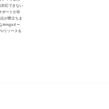
式では対応できない
変換サポートが存
利点が際立ちま
Amigaオー
PUリソースを