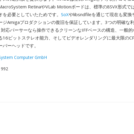
croSystem RetinaやVLab Motionボードは、標準の8SVX形
オを必要としていたためです。
SoX
やlibsndfileを通じて現在も
ージAmigaプロダクションの復旧を保証しています。3つの明確な
ク対応パーサーなら操作できるクリーンなIFFベースの構造、一般的な
る16ビットステレオ能力、そしてビデオレンダリングに最大限のC
ーバーヘッドです。
System Computer GmbH
 1992