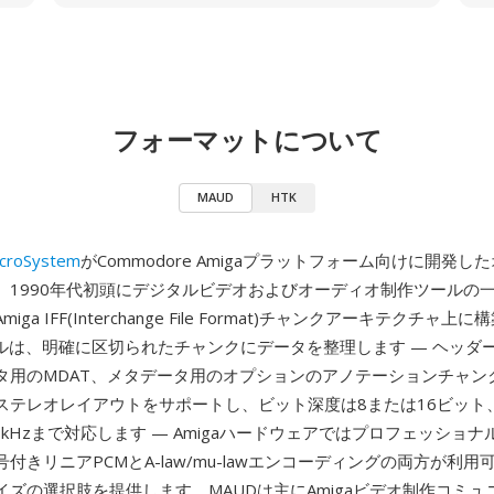
フォーマットについて
MAUD
HTK
croSystem
がCommodore Amigaプラットフォーム向けに開発し
、1990年代初頭にデジタルビデオおよびオーディオ制作ツールの
ga IFF(Interchange File Format)チャンクアーキテクチャ上
イルは、明確に区切られたチャンクにデータを整理します — ヘッダー
タ用のMDAT、メタデータ用のオプションのアノテーションチャン
ステレオレイアウトをサポートし、ビット深度は8または16ビット
 kHzまで対応します — Amigaハードウェアではプロフェッショ
付きリニアPCMとA-law/mu-lawエンコーディングの両方が利
イズの選択肢を提供します。MAUDは主にAmigaビデオ制作コミュ