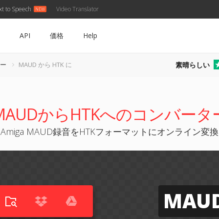
xt to Speech
Video Translator
API
価格
Help
素晴らしい
ター
MAUD から HTK に
MAUDからHTKへのコンバータ
Amiga MAUD録音をHTKフォーマットにオンライン変換
MAU