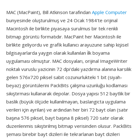
MAC (MacPaint), Bill Atkinson tarafından
Apple Computer
bunyesinde oluşturulmuş ve 24 Ocak 1984'te orijinal
Macintosh ile birlikte piyasaya surulmus bir tek renkli
bitmap görüntü formatıdır. MacPaint her Macintosh ile
birlikte geliyordu ve grafik kullanıcı arayuzune sahip kişisel
bilgisayarlarda yaygın olarak kullanılan i̇lk boyama
uygulaması olmuştur. MAC dosyaları, orijinal ImageWriter
noktalı vuruslu yazicinin 72 dpi'daki yazdırma alanına karsilik
gelen 576x720 piksel sabit cozunurlukteki 1 bit (siyah-
beyaz) görüntülerini PackBits çalışma uzunluğu kodlaması
sıkıştırması kullanarak depolar. Dosya yapısı 512 baytlik bir
baslik (büyük ölçüde kullanılmayan, baslangicta uygulama
verileri için ayrilan) ve ardından her biri 72 bayt olan (satır
başına 576 piksel, bayt başına 8 piksel) 720 satır olarak
duzenlenmis sıkıştırılmış bitmap verisinden olusur. PackBits
şeması birebir bayt dizileri ile tekrarlanan bayt dizileri