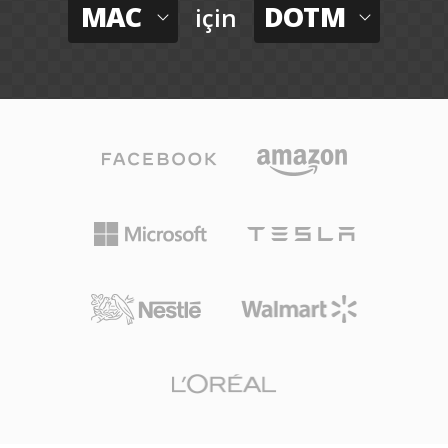
MAC
DOTM
için