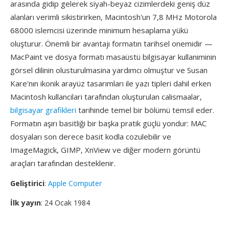
arasında gidip gelerek siyah-beyaz cizimlerdeki geniş düz
alanları verimli sikistirirken, Macintosh'un 7,8 MHz Motorola
68000 islemcisi üzerinde minimum hesaplama yükü
oluşturur. Önemli bir avantajı formatın tarihsel onemidir —
MacPaint ve dosya formatı masaüstü bilgisayar kullaniminin
görsel dilinin olusturulmasina yardımcı olmuştur ve Susan
Kare'nın ikonik arayüz tasarımları ile yazı tipleri dahil erken
Macintosh kullancilari tarafından oluşturulan calismaalar,
bilgisayar grafikleri
tarihinde temel bir bölümü temsil eder.
Formatın aşırı basitliği bir başka pratik güçlü yondur: MAC
dosyaları son derece basit kodla cozulebilir ve
ImageMagick, GIMP, XnView ve diğer modern görüntü
araçları tarafından desteklenir.
Geliştirici
:
Apple Computer
İlk yayın
: 24 Ocak 1984