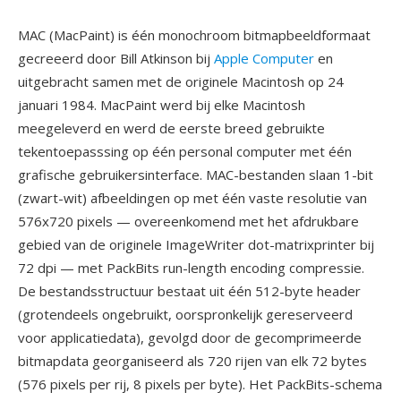
MAC (MacPaint) is één monochroom bitmapbeeldformaat
gecreeerd door Bill Atkinson bij
Apple Computer
en
uitgebracht samen met de originele Macintosh op 24
januari 1984. MacPaint werd bij elke Macintosh
meegeleverd en werd de eerste breed gebruikte
tekentoepasssing op één personal computer met één
grafische gebruikersinterface. MAC-bestanden slaan 1-bit
(zwart-wit) afbeeldingen op met één vaste resolutie van
576x720 pixels — overeenkomend met het afdrukbare
gebied van de originele ImageWriter dot-matrixprinter bij
72 dpi — met PackBits run-length encoding compressie.
De bestandsstructuur bestaat uit één 512-byte header
(grotendeels ongebruikt, oorspronkelijk gereserveerd
voor applicatiedata), gevolgd door de gecomprimeerde
bitmapdata georganiseerd als 720 rijen van elk 72 bytes
(576 pixels per rij, 8 pixels per byte). Het PackBits-schema