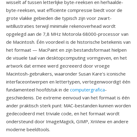
wisselt af tussen letterlijke byte-reeksen en herhaalde-
byte-reeksen, wat efficiënte compressie biedt voor de
grote vlakke gebieden die typisch zijn voor zwart-
witillustraties terwijl minimale rekenoverhead wordt
opgelegd aan de 7,8 MHz Motorola 68000-processor van
de Macintosh. Één voordeel is de historische betekenis van
het formaat — MacPaint en zijn bestandsformaat hielpen
de visuele taal van desktopcomputing vormgeven, en het
artwork dat ermee werd gecreeerd door vroege
Macintosh-gebruikers, waaronder Susan Kare's iconische
interfaceontwerpen en lettertypen, vertegenwoordigt één
fundamenteel hoofdstuk in de
computergrafica
-
geschiedenis. De extreme eenvoud van het formaat is één
ander praktisch sterk punt: MAC-bestanden kunnen worden
gedecodeerd met triviale code, en het formaat wordt
ondersteund door ImageMagick, GIMP, XnView en andere
moderne beeldtools.