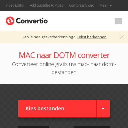
Video Editor
Add Subtitles to Video
Compress Video
Meer
Heb je nodig tekstherkenning?
Tekst herkennen
MAC naar DOTM converter
Converteer online gratis uw mac- naar dotm-
bestanden
Kies bestanden