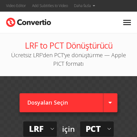
Video Editor
Add Subtitles to Video
Daha fazla
LRF to PCT Dönüştürücü
Ücretsiz LRF'den PCT'ye dönüştürme — Apple
PICT formatı
Dosyaları Seçin
LRF
PCT
için