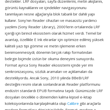
destekler. LRF dosyaları, sayfa düzenlerini, metin akışlarını,
görüntü kaynaklarını ve içindekiler navigasyonunu
tanımlayan nesne ağaçlarıyla blok tabanlı bir dahili yapı
kullanır. Sony'nın Reader cihazları ve masaüstü yardımcı
yazılımı (Sony Reader Library), 2000'lerin ortalarında LRF
içeriği için birincil ekosistem olarak hizmet verdi. Temel bir
avantajı, özellikle E Ink ekranlar için optimize edilmiş yüksek
kaliteli yazı tipi gömme ve metin işlemenin erken
benimsenmesiydi; dönemin birçok rakip formatından
belirgin biçimde üstün bir okuma deneyimi sunuyordu.
Format ayrıca Sony Reader ekosistemi içinde yer imi
senkronizasyonu, sözlük aramaları ve açıklamaları da
destekliyordu. Ancak Sony, 2010 yılında BBeB/LRF
desteğini resmi olarak sonlandırarak Reader platformunu
endüstri standardı EPUB formatına taşıdı. Günümüzde LRF
dosyaları öncelikle o dönemden kalma kişisel e-kitap
koleksiyonlarında karşılaşılmakta olup
Calibre
gibi araçlarla
modern formatlara dönüştürülebilir. Format, modern e-