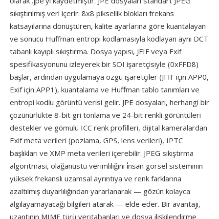
olarak .jpe'yı kaydetmiştir. JPE dosyaları standart JPEG
sıkıştırılmış veri içerir: 8x8 piksellik blokları frekans
katsayılarına dönüştüren, kalite ayarlarına göre kuantalayan
ve sonucu Huffman entropi kodlamasıyla kodlayan aynı DCT
tabanlı kayıplı sıkıştırma. Dosya yapısı, JFIF veya Exif
spesifikasyonunu izleyerek bir SOI işaretçisiyle (0xFFD8)
başlar, ardından uygulamaya özgü işaretçiler (JFIF için APP0,
Exif için APP1), kuantalama ve Huffman tablo tanımları ve
entropi kodlu görüntü verisi gelir. JPE dosyaları, herhangi bir
çözünürlükte 8-bit gri tonlama ve 24-bit renkli görüntüleri
destekler ve gömülü ICC renk profilleri, dijital kameralardan
Exif meta verileri (pozlama, GPS, lens verileri), IPTC
başlıkları ve XMP meta verileri içerebilir. JPEG sıkıştırma
algoritması, olağanüstü verimliliğini i̇nsan görsel sisteminin
yüksek frekanslı uzamsal ayrıntıya ve renk farklarına
azaltılmış duyarlılığından yararlanarak — gözün kolayca
algılayamayacağı bilgileri atarak — elde eder. Bir avantajı,
uzantının MIME türü veritabanları ve dosya ilişkilendirme