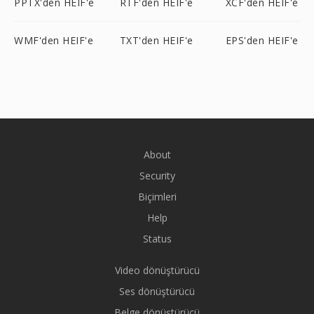
PPTX'den HEIF'e
RTF'den HEIF'e
XCF'den HEIF'e
WMF'den HEIF'e
TXT'den HEIF'e
EPS'den HEIF'e
About
Security
Biçimleri
Help
Status
Video dönüştürücü
Ses dönüştürücü
Belge dönüştürücü