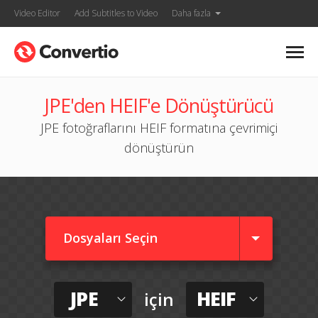
Video Editor
Add Subtitles to Video
Daha fazla
JPE'den HEIF'e Dönüştürücü
JPE fotoğraflarını HEIF formatına çevrimiçi
dönüştürün
Dosyaları Seçin
JPE
HEIF
için