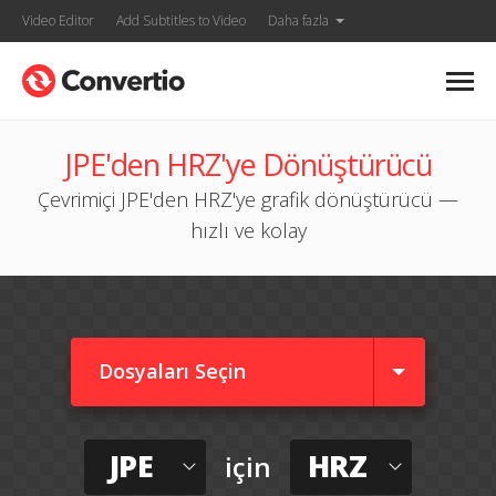
Video Editor
Add Subtitles to Video
Daha fazla
JPE'den HRZ'ye Dönüştürücü
Çevrimiçi JPE'den HRZ'ye grafik dönüştürücü —
hızlı ve kolay
Dosyaları Seçin
JPE
HRZ
için