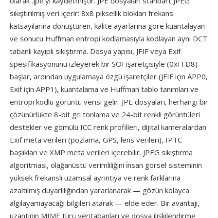
olarak .jpe'yı kaydetmiştir. JPE dosyaları standart JPEG
sıkıştırılmış veri içerir: 8x8 piksellik blokları frekans
katsayılarına dönüştüren, kalite ayarlarına göre kuantalayan
ve sonucu Huffman entropi kodlamasıyla kodlayan aynı DCT
tabanlı kayıplı sıkıştırma. Dosya yapısı, JFIF veya Exif
spesifikasyonunu izleyerek bir SOI işaretçisiyle (0xFFD8)
başlar, ardından uygulamaya özgü işaretçiler (JFIF için APP0,
Exif için APP1), kuantalama ve Huffman tablo tanımları ve
entropi kodlu görüntü verisi gelir. JPE dosyaları, herhangi bir
çözünürlükte 8-bit gri tonlama ve 24-bit renkli görüntüleri
destekler ve gömülü ICC renk profilleri, dijital kameralardan
Exif meta verileri (pozlama, GPS, lens verileri), IPTC
başlıkları ve XMP meta verileri içerebilir. JPEG sıkıştırma
algoritması, olağanüstü verimliliğini i̇nsan görsel sisteminin
yüksek frekanslı uzamsal ayrıntıya ve renk farklarına
azaltılmış duyarlılığından yararlanarak — gözün kolayca
algılayamayacağı bilgileri atarak — elde eder. Bir avantajı,
uzantının MIME türü veritabanları ve dosya ilişkilendirme