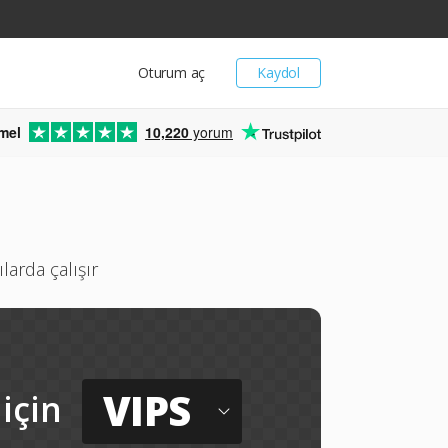
Oturum aç
Kaydol
mel
10,220
yorum
arda çalışır
VIPS
için