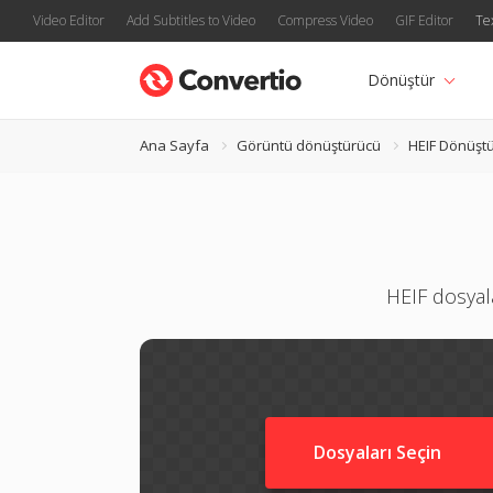
Video Editor
Add Subtitles to Video
Compress Video
GIF Editor
Te
Dönüştür
Ana Sayfa
Görüntü dönüştürücü
HEIF Dönüşt
HEIF dosyal
Dosyaları Seçin