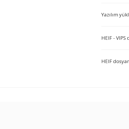
Yazılım yü
HEIF - VIPS
HEIF dosya