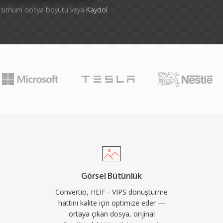
aksimum dosya boyutu veya
Kaydol
Görsel Bütünlük
Convertio, HEIF - VIPS dönüştürme
hattını kalite için optimize eder —
ortaya çıkan dosya, orijinal