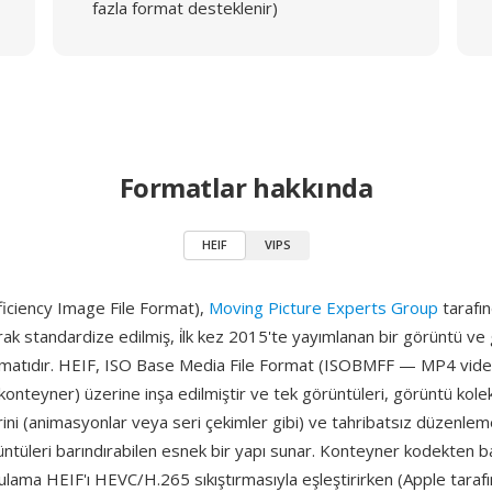
fazla format desteklenir)
Formatlar hakkında
HEIF
VIPS
ficiency Image File Format),
Moving Picture Experts Group
tarafı
k standardize edilmiş, i̇lk kez 2015'te yayımlanan bir görüntü ve 
matıdır. HEIF, ISO Base Media File Format (ISOBMFF — MP4 video
ı konteyner) üzerine inşa edilmiştir ve tek görüntüleri, görüntü kolek
rini (animasyonlar veya seri çekimler gibi) ve tahribatsız düzenlem
üntüleri barındırabilen esnek bir yapı sunar. Konteyner kodekten 
ulama HEIF'ı HEVC/H.265 sıkıştırmasıyla eşleştirirken (Apple tara