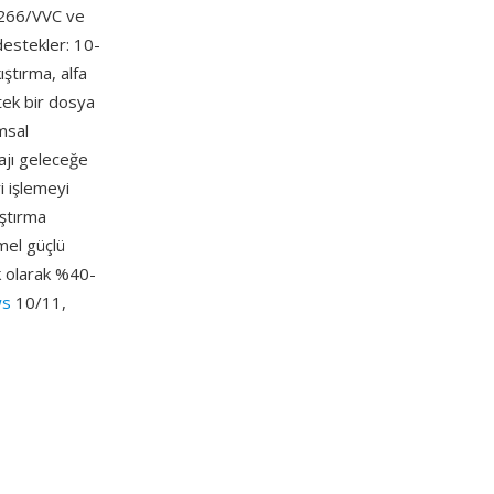
H.266/VVC ve
 destekler: 10-
ıştırma, alfa
tek bir dosya
amsal
tajı geleceğe
i işlemeyi
ıştırma
emel güçlü
k olarak %40-
ws
10/11,