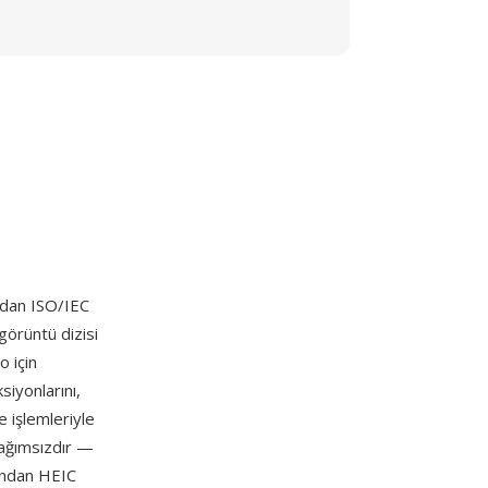
ndan ISO/IEC
görüntü dizisi
 için
siyonlarını,
e işlemleriyle
bağımsızdır —
fından HEIC