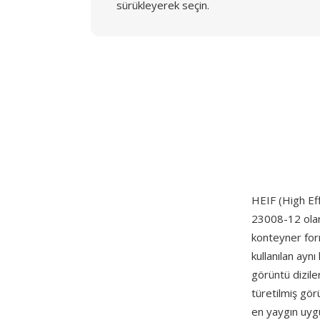
sürükleyerek seçin.
HEIF (High Ef
23008-12 olara
konteyner for
kullanılan ayn
görüntü dizile
türetilmiş gör
en yaygın uyg