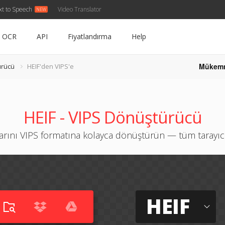
xt to Speech
Video Translator
OCR
API
Fiyatlandırma
Help
Mükem
ürücü
HEIF'den VIPS'e
HEIF - VIPS Dönüştürücü
arını VIPS formatına kolayca dönüştürün — tüm tarayıcıl
HEIF