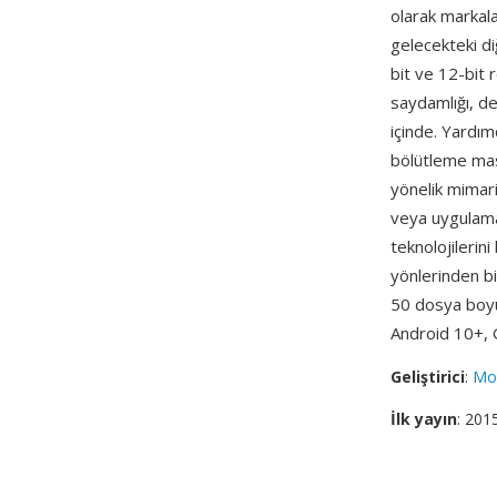
olarak markala
gelecekteki di
bit ve 12-bit 
saydamlığı, de
içinde. Yardım
bölütleme mask
yönelik mimari
veya uygulama
teknolojilerin
yönlerinden bi
50 dosya boyu
Android 10+, 
Geliştirici
:
Mov
İlk yayın
: 201