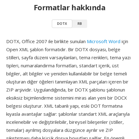
Formatlar hakkında
DOTX
RB
DOTX, Office 2007 ile birlikte sunulan
Microsoft Word
için
Open XML şablon formatıdır. Bir DOTX dosyası, belge
stilleri, sayfa düzeni varsayılanları, tema renkleri, tema yazı
tipleri, numaralandırma formatları, standart içerik, üst
bilgiler, alt bilgiler ve yeniden kullanılabilir bir belge temeli
oluşturan diğer öğeleri tanımlayan XML parçaları içeren bir
ZIP arşividir. Uygulandığında, bir DOTX şablonu şablonun
eksiksiz biçimlendirme sistemini miras alan yeni bir DOCX
belgesi oluşturur. XML tabanlı yapı, eski DOT formatına
kıyasla avantajlar sağlar: şablonlar standart XML araçlarıyla
incelenebilir ve değiştirilebilir, bireysel bileşenler (stiller,
temalar) ayrılmış dosyalara düzgünce ayrılır ve ZIP
sıkıştırması daha küçük dosya boyutları sağlar. En önemli