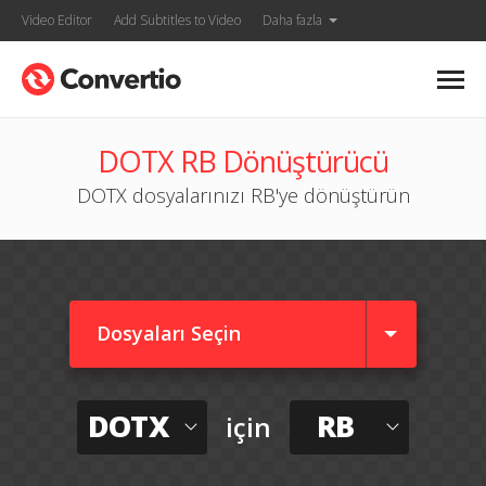
Video Editor
Add Subtitles to Video
Daha fazla
DOTX RB Dönüştürücü
DOTX dosyalarınızı RB'ye dönüştürün
Dosyaları Seçin
DOTX
RB
için