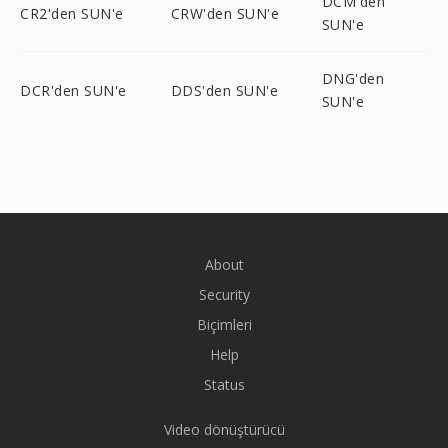
DCM'den
CR2'den SUN'e
CRW'den SUN'e
SUN'e
DNG'den
DCR'den SUN'e
DDS'den SUN'e
SUN'e
About
Security
Biçimleri
Help
Status
Video dönüştürücü