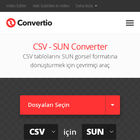
Video Editor
Add Subtitles to Video
Daha fazla
CSV - SUN Converter
CSV tablolarını SUN görsel formatına
dönüştürmek için çevrimiçi araç
Dosyaları Seçin
CSV
SUN
için