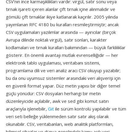
CSV'nın i̇nce karmaşıklıkları vardır: virgül, satır sonu veya
tırnak işareti içeren alanlar çift tırnak içine alınmalıdır ve
gömülü çift tırnaklar ikiye katlanarak kaçırılır. 2005 yılında
yayımlanan RFC 4180 bu kuralları resmileştirmiştir; ancak
CSV uygulamaları yazılımlar arasında — ayırıcılar (birçok
Avrupa dilinde noktalı virgül), satır sonları, karakter
kodlamaları ve tırnak kuralları bakımından — büyük farklılıklar
gösterir. En önemli avantajı mutlak evrenselliğidir — her
elektronik tablo uygulaması, veritabanı sistemi,
programlama dili ve veri analiz aracı CSV okuyup yazabilir;
bu da onu uyumsuz sistemler arasındaki veri alışverişi için
en güvenli format yapar. Düz metin yapısı bir diğer temel
güçlü yönüdür: CSV dosyaları herhangi bir metin
düzenleyicide açılabilir, awk ve sed gibi komut satırı
araçlarıyla işlenebilir,
Git
ile sürüm kontrolü yapılabilir ve tüm
veri seti belleğe yüklenmeden satır satır akış olarak
okunabilir. CSV, veritabanları, web analitik platformları,
bilimsel cihazlar ve dünya genelindeki kamu açık veri