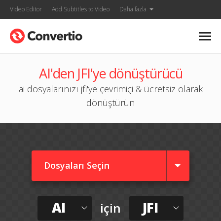
Video Editor
Add Subtitles to Video
Daha fazla
AI'den JFI'ye dönüştürücü
ai dosyalarınızı jfi'ye çevrimiçi & ücretsiz olarak
dönüştürün
Dosyaları Seçin
AI
JFI
için