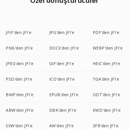
Özel dönüştürücüler
JFIF'den JFI'e
JPG'den JFI'e
PDF'den JFI'e
PNG'den JFI'e
DOCX'den JFI'e
WEBP'den JFI'e
JPEG'den JFI'e
GIF'den JFI'e
HEIC'den JFI'e
PSD'den JFI'e
ICO'den JFI'e
TGA'den JFI'e
BMP'den JFI'e
EPUB'den JFI'e
ODT'den JFI'e
ABW'den JFI'e
DBK'den JFI'e
KWD'den JFI'e
SXW'den JFI'e
AW'den JFI'e
3FR'den JFI'e