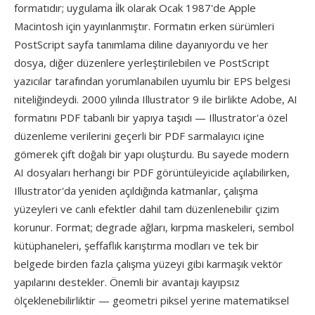
formatıdır; uygulama i̇lk olarak Ocak 1987'de Apple
Macintosh için yayınlanmıştır. Formatın erken sürümleri
PostScript sayfa tanımlama diline dayanıyordu ve her
dosya, diğer düzenlere yerleştirilebilen ve PostScript
yazıcılar tarafından yorumlanabilen uyumlu bir EPS belgesi
niteliğindeydi. 2000 yılında Illustrator 9 ile birlikte Adobe, AI
formatını PDF tabanlı bir yapıya taşıdı — Illustrator'a özel
düzenleme verilerini geçerli bir PDF sarmalayıcı içine
gömerek çift doğalı bir yapı oluşturdu. Bu sayede modern
AI dosyaları herhangi bir PDF görüntüleyicide açılabilirken,
Illustrator'da yeniden açıldığında katmanlar, çalışma
yüzeyleri ve canlı efektler dahil tam düzenlenebilir çizim
korunur. Format; degrade ağları, kırpma maskeleri, sembol
kütüphaneleri, şeffaflık karıştırma modları ve tek bir
belgede birden fazla çalışma yüzeyi gibi karmaşık vektör
yapılarını destekler. Önemli bir avantajı kayıpsız
ölçeklenebilirliktir — geometri piksel yerine matematiksel