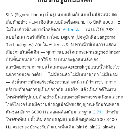
SLN (Signed Linear) เป็นรูปแบบเสียงดิบแบบไม่มีส่วนหัว จัด
เก็บตัวอย่าง PCM เชิงเส้นแบบมีเครื่องหมาย 16 บิตที่ 8000 Hz
โมโน เกี่ยวข้องอย่างใกล้ชิดกับ
Asterisk
— เฟรมเวิร์ก PBX
แบบโอเพนซอร์สที่พัฒนาโดย Digium (ปัจจุบันคือ Sangoma
Technologies) ภายใน Asterisk SLN ทำหน้าที่เป็นการแสดง
เสียงภายในดั้งเดิม — ทุกการแปลงโคเดกจะผ่าน signed linear
เป็นขั้นตอนกลาง ทำให้ SLN เป็นกระดูกสันหลังของ
สถาปัตยกรรมการแปลโคเดกของ Asterisk รูปแบบนี้ไม่มีอะไร
นอกจากตัวอย่างดิบ — ไม่มีส่วนหัว ไม่มีเมทาดาทา ไม่มีเฟรม
— ดังนั้นพารามิเตอร์จะต้องทราบล่วงหน้า แม้ว่าการขาดการ
อธิบายตัวเองอาจดูเป็นข้อจำกัด แต่จริงๆ แล้วเป็นข้อดีในงาน
โทรศัพท์ที่รูปแบบตัวอย่างเป็นแบบตายตัวตามธรรมเนียมและทุก
ไบต์โอเวอร์เฮดมีความสำคัญเมื่อมีช่องสัญญาณพร้อมกันหลาย
พันช่อง อัตรา 8000 Hz สอดคล้องกับมาตรฐาน
G.711
สำหรับ
โทรศัพท์แบบดั้งเดิม ครอบคลุมแบนด์เสียงพูดเต็ม 300-3400
Hz Asterisk ยังรองรับตัวแปรเพิ่มเติม (sln16, sln32, sln48)