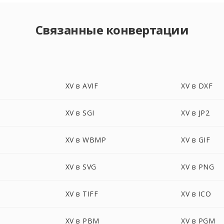
Связанные конвертации
XV в AVIF
XV в DXF
XV в SGI
XV в JP2
XV в WBMP
XV в GIF
XV в SVG
XV в PNG
XV в TIFF
XV в ICO
XV в PBM
XV в PGM