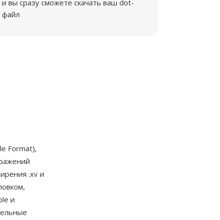
и вы сразу сможете скачать ваш dot-
файл
e Format),
бражений
ирения .xv и
ловком,
le и
тельные