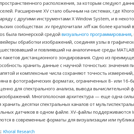
пространственного расположения, за которым следуют данн
селей. Расширение XV стало обычным на системах, где Khor
аряду с другими инструментами X Window System, и в некот
ьских сообществах .xv предпочитали .viff как более краткий 
ros была пионерской средой
визуального программирования
,
нвейеры обработки изображений, соединяя узлы в графичес
дшествовавший и повлиявший на аналогичные среды MATLAB
х пакетов дистанционного зондирования. Одно из преимущ
особность хранить данные с научной точностью: значения пи
апятой и комплексные числа сохраняют точность измерений,
ряна в фотографических форматах, ограниченных 8- или 16-
ценно для спектрального анализа, вывода вычислительной ф
 изображений. Многополосная архитектура — еще одна силь
 хранить десятки спектральных каналов от мультиспектраль
альных датчиков в одном файле. XV-файлы поддерживаются 
уются в современные форматы для визуализации или публика
к
:
Khoral Research