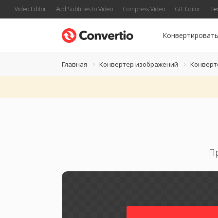
Video Editor
Add Subtitles to Video
Compress Video
GIF Editor
Te
Конвертироват
Главная
Конвертер изображений
Конверт
П