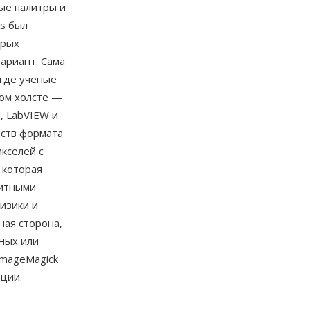
ые палитры и
os был
орых
вариант. Сама
 где ученые
ком холсте —
, LabVIEW и
еств формата
кселей с
 которая
битными
изики и
ная сторона,
ных или
ImageMagick
ции.