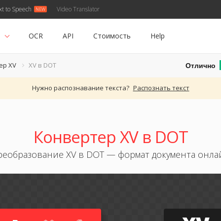
xt to Speech
Video Translator
ь
OCR
API
Стоимость
Help
Отлично
ер XV
XV в DOT
Нужно распознавание текста?
Распознать текст
Конвертер XV в DOT
реобразование XV в DOT — формат документа онла