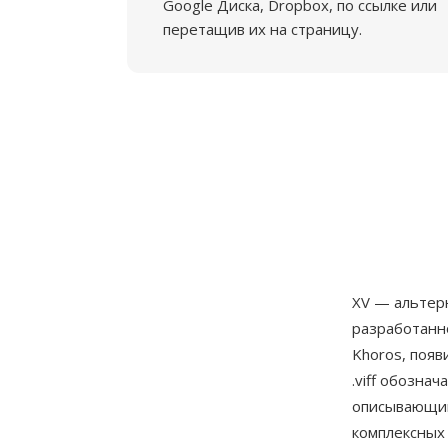
Google Диска, Dropbox, по ссылке или
перетащив их на страницу.
XV — альтерн
разработанн
Khoros, появ
.viff обозна
описывающим
комплексных 