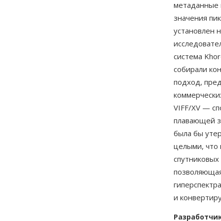
метаданные 
значения пик
установлен н
исследовател
система Kho
собирали ко
подход, пре
коммерчески
VIFF/XV — сп
плавающей з
была бы уте
целыми, что 
спутниковых
позволяющая
гиперспектр
и конвертир
Разработчи