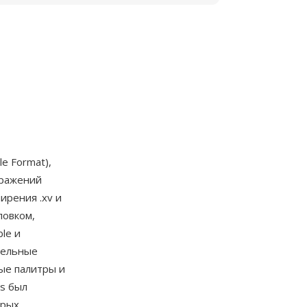
e Format),
бражений
ирения .xv и
ловком,
le и
тельные
ые палитры и
os был
орых