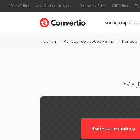
Video Editor
Add Subtitles to Video
Compress Video
GIF Editor
Te
Конвертироват
Главная
Конвертер изображений
Конверт
XV в 
Выберите файлы