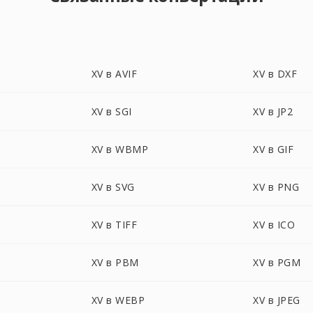
XV в AVIF
XV в DXF
XV в SGI
XV в JP2
XV в WBMP
XV в GIF
XV в SVG
XV в PNG
XV в TIFF
XV в ICO
XV в PBM
XV в PGM
XV в WEBP
XV в JPEG