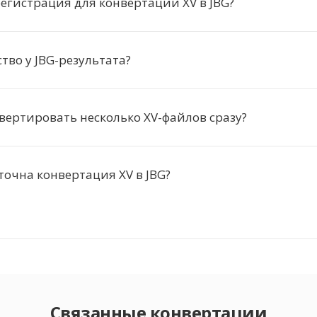
егистрация для конвертации XV в JBG?
ство у JBG-результата?
ертировать несколько XV-файлов сразу?
точна конвертация XV в JBG?
Связанные конвертации