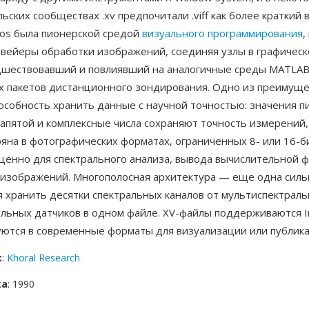
ьских сообществах .xv предпочитали .viff как более краткий 
ros была пионерской средой
визуального программирования
,
нвейеры обработки изображений, соединяя узлы в графичес
дшествовавший и повлиявший на аналогичные среды MATLAB
х пакетов дистанционного зондирования. Одно из преимущ
особность хранить данные с научной точностью: значения пи
апятой и комплексные числа сохраняют точность измерений,
ряна в фотографических форматах, ограниченных 8- или 16-
ценно для спектрального анализа, вывода вычислительной ф
 изображений. Многополосная архитектура — еще одна силь
 хранить десятки спектральных каналов от мультиспектраль
альных датчиков в одном файле. XV-файлы поддерживаются 
уются в современные форматы для визуализации или публика
к
:
Khoral Research
ка
: 1990