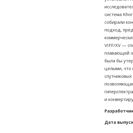
исследовател
система Kho
собирали ко
подход, пре
коммерчески
VIFF/XV — сп
плавающей з
была бы уте
целыми, что 
спутниковых
позволяющая
гиперспектр
и конвертир
Разработчи
Дата выпус