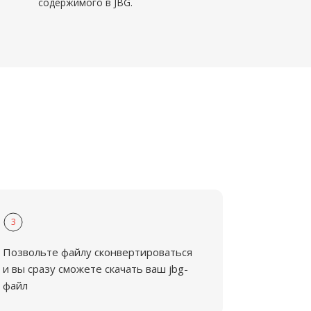
содержимого в JBG.
3
Позвольте файлу сконвертироваться
и вы сразу сможете скачать ваш jbg-
файл