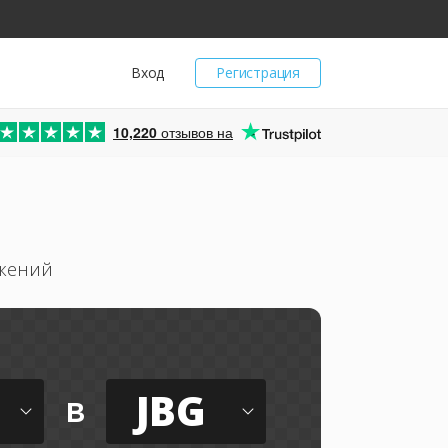
Вход
Регистрация
10,220
отзывов на
ажений
JBG
в