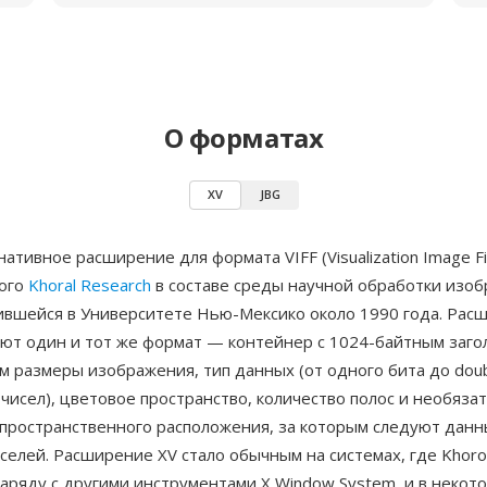
О форматах
XV
JBG
ативное расширение для формата VIFF (Visualization Image Fil
ого
Khoral Research
в составе среды научной обработки изо
ившейся в Университете Нью-Мексико около 1990 года. Расш
чают один и тот же формат — контейнер с 1024-байтным заго
 размеры изображения, тип данных (от одного бита до doub
чисел), цветовое пространство, количество полос и необяза
пространственного расположения, за которым следуют данн
селей. Расширение XV стало обычным на системах, где Khor
аряду с другими инструментами X Window System, и в некот