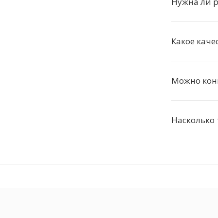
Нужна ли р
Какое каче
Можно конв
Насколько 