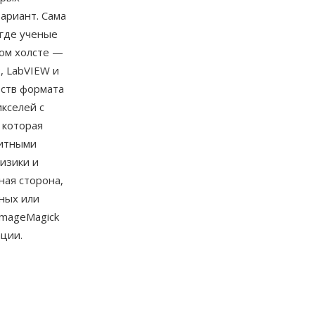
вариант. Сама
 где ученые
ком холсте —
, LabVIEW и
еств формата
кселей с
 которая
битными
изики и
ная сторона,
ных или
ImageMagick
ции.