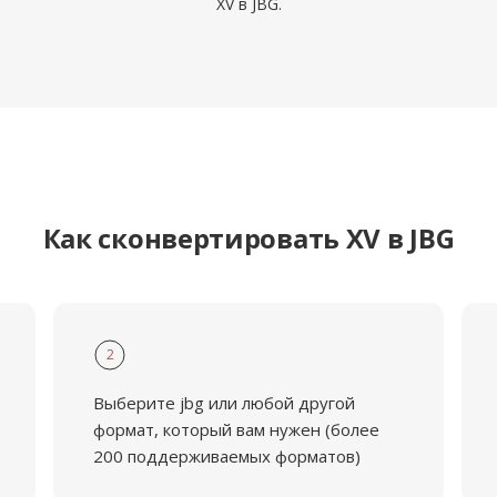
XV в JBG.
Как сконвертировать XV в JBG
2
Выберите jbg или любой другой
формат, который вам нужен (более
200 поддерживаемых форматов)