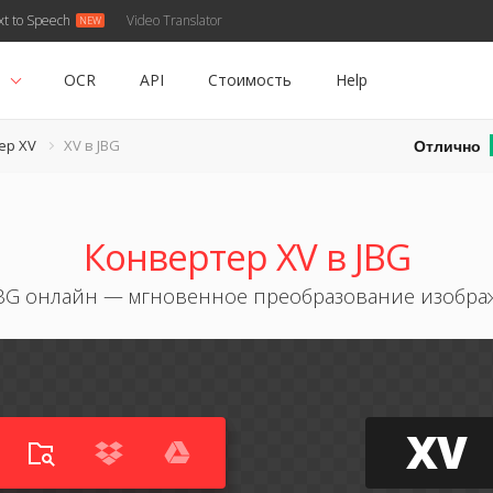
xt to Speech
Video Translator
ь
OCR
API
Стоимость
Help
Отлично
ер XV
XV в JBG
Конвертер XV в JBG
JBG онлайн — мгновенное преобразование изобр
XV