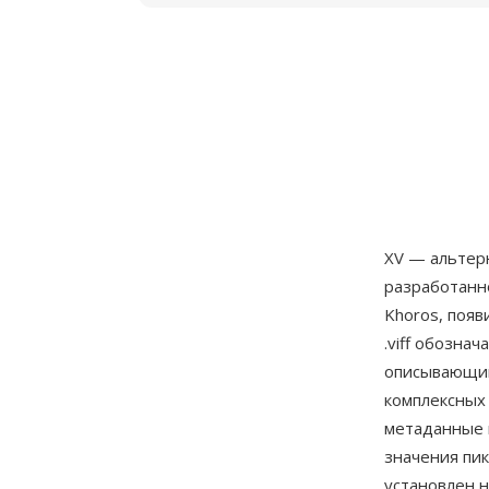
XV — альтерн
разработанн
Khoros, появ
.viff обозна
описывающим
комплексных 
метаданные 
значения пик
установлен н