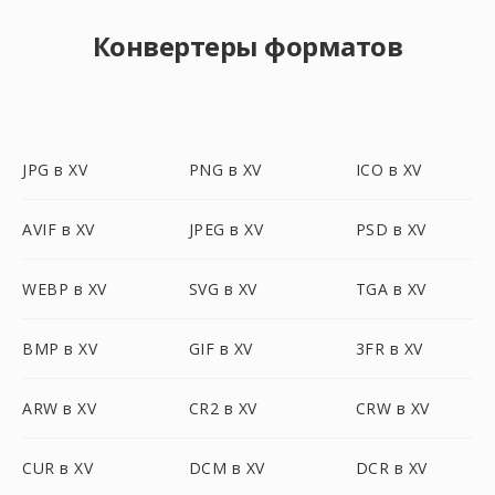
Конвертеры форматов
JPG в XV
PNG в XV
ICO в XV
AVIF в XV
JPEG в XV
PSD в XV
WEBP в XV
SVG в XV
TGA в XV
BMP в XV
GIF в XV
3FR в XV
ARW в XV
CR2 в XV
CRW в XV
CUR в XV
DCM в XV
DCR в XV