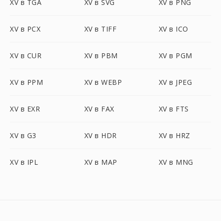
XV в TGA
XV в SVG
XV в PNG
XV в PCX
XV в TIFF
XV в ICO
XV в CUR
XV в PBM
XV в PGM
XV в PPM
XV в WEBP
XV в JPEG
XV в EXR
XV в FAX
XV в FTS
XV в G3
XV в HDR
XV в HRZ
XV в IPL
XV в MAP
XV в MNG