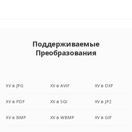
Поддерживаемые
Преобразования
XV в JPG
XV в AVIF
XV в DXF
XV в PDF
XV в SGI
XV в JP2
XV в BMP
XV в WBMP
XV в GIF