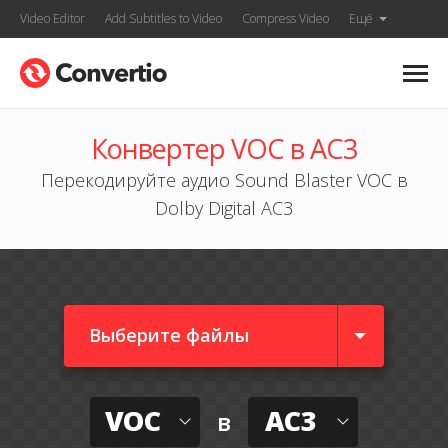
Video Editor
Add Subtitles to Video
Compress Video
Ещё
Конвертер VOC в AC3
Перекодируйте аудио Sound Blaster VOC в
Dolby Digital AC3
Выберите файлы
VOC
AC3
в