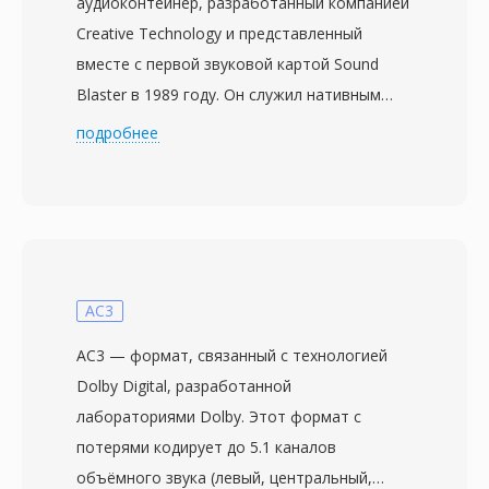
аудиоконтейнер, разработанный компанией
Creative Technology и представленный
вместе с первой звуковой картой Sound
Blaster в 1989 году. Он служил нативным
аудиоформатом семейства Sound Blaster в
подробнее
эпоху DOS, когда оборудование Creative
доминировало в сфере PC-аудио. Файлы
VOC имеют блочную структуру: каждый
файл состоит из типизированных блоков
данных, способных нести 8-битный
беззнаковый PCM, 4-битный и 2,6-битный
AC3
Creative ADPCM, 16-битный знаковый PCM, а
AC3 — формат, связанный с технологией
также звук в кодировках A-law и mu-law.
Dolby Digital, разработанной
Блочная структура также поддерживает
лабораториями Dolby. Этот формат с
интервалы тишины, циклы повторения и
потерями кодирует до 5.1 каналов
маркерные точки, предоставляя
объёмного звука (левый, центральный,