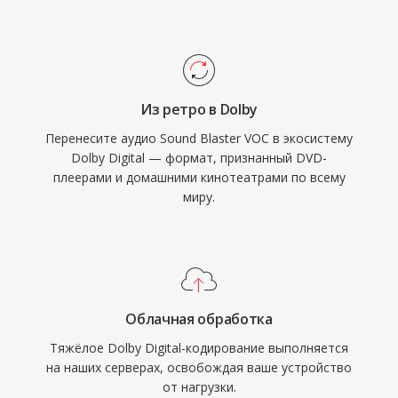
также обеспечивает отличную
разборчивость диалогов благодаря
выделенному центральному каналу, что
идеально для кино и телевизионного
Из ретро в Dolby
контента. Широкая поддержка аппаратных
Перенесите аудио Sound Blaster VOC в экосистему
декодеров в ресиверах, телевизорах и
Dolby Digital — формат, признанный DVD-
приставках гарантирует надёжное
плеерами и домашними кинотеатрами по всему
воспроизведение AC3 на огромной
миру.
установленной базе бытовой электроники.
Облачная обработка
Тяжёлое Dolby Digital-кодирование выполняется
на наших серверах, освобождая ваше устройство
от нагрузки.