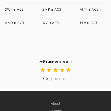
SWF в AC3
SMP в AC3
AIFF в AC3
AMR в AC3
WV в AC3
FLV в AC3
Рейтинг VOC в AC3
5.0
(1 голосов)
About
Security