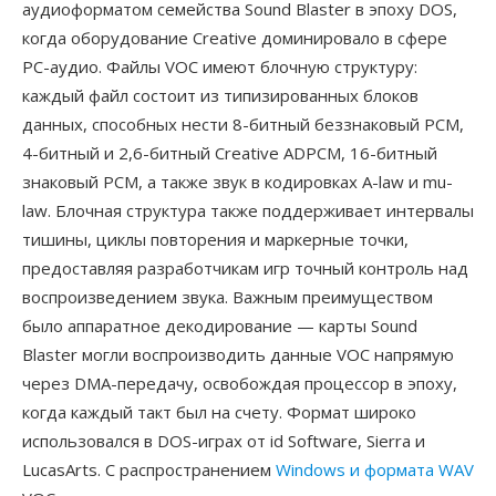
аудиоформатом семейства Sound Blaster в эпоху DOS,
когда оборудование Creative доминировало в сфере
PC-аудио. Файлы VOC имеют блочную структуру:
каждый файл состоит из типизированных блоков
данных, способных нести 8-битный беззнаковый PCM,
4-битный и 2,6-битный Creative ADPCM, 16-битный
знаковый PCM, а также звук в кодировках A-law и mu-
law. Блочная структура также поддерживает интервалы
тишины, циклы повторения и маркерные точки,
предоставляя разработчикам игр точный контроль над
воспроизведением звука. Важным преимуществом
было аппаратное декодирование — карты Sound
Blaster могли воспроизводить данные VOC напрямую
через DMA-передачу, освобождая процессор в эпоху,
когда каждый такт был на счету. Формат широко
использовался в DOS-играх от id Software, Sierra и
LucasArts. С распространением
Windows и формата WAV