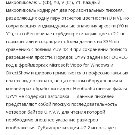
макропикселе: U (Cb), Y0, V (Cr), Y1. Каждый
макропиксель кодирует два горизонтальных пикселя,
разделяющих одну пару отсчетов цветности (U и V), но
сохраняющих индивидуальные значения яркости (Y0 и
Y1), что обеспечивает субдискретизацию цвета 2:1 по
горизонтали и сокращает объем данных на 33% по
сравнению с полным YUV 4:4:4 при сохранении полного
разрешения яркости. Порядок UYVY задан как FOURCC-
код в фреймворках Microsoft Video for Windows и
DirectShow и широко применяется в профессиональных
платах видеозахвата, вещательном оборудовании и
конвейерах обработки видео. Необработанные файлы
UYVY не содержат заголовка — данные пикселей
представляют собой плоскую последовательность
четверок байтов U,Y,V,Y, для чтения которой
необходимо внешнее указание размеров
изображения. Субдискретизация 4:2:2 использует