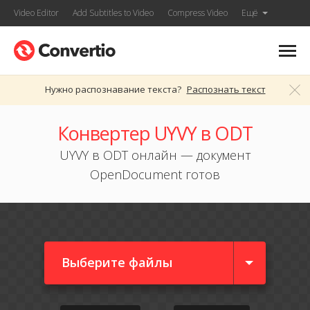
Video Editor
Add Subtitles to Video
Compress Video
Ещё
Нужно распознавание текста?
Распознать текст
Конвертер UYVY в ODT
UYVY в ODT онлайн — документ
OpenDocument готов
Выберите файлы