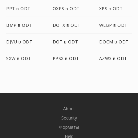
PPT в ODT
OXPS в ODT
XPS в ODT
BMP в ODT
DOTX в ODT
WEBP в ODT
DJVU в ODT
DOT в ODT
DOCM в ODT
SXW в ODT
PPSX в ODT
AZW3 в ODT
About
Security
Форматы
Help