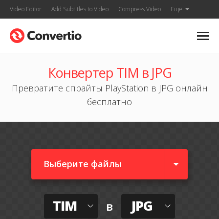
Video Editor
Add Subtitles to Video
Compress Video
Ещё
Конвертер TIM в JPG
Превратите спрайты PlayStation в JPG онлайн
бесплатно
Выберите файлы
TIM
JPG
в