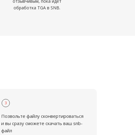
отзывчивым, пока идёт
обработка TGA в SNB.
3
Позвольте файлу сконвертироваться
и вы сразу сможете скачать ваш snb-
файл