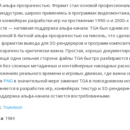
й альфа-прозрачностью. Формат стал основой профессионал
 индустрии, широко применяясь в программах видеомонтажа,
 конвейерах разработки игр на протяжении 1990-х и 2000-х
ств — нативная поддержка альфа-канала: TGA был одним из
олной 8-битной альфа-прозрачностью на пиксель, что сдела
 форматом вывода для 3D-рендереров и программ композити
розрачность критически важна. Простая, хорошо документир
 ещё одна сильная сторона: файлы TGA быстро разбираются 
я без сложных метаданных и контейнерных накладных расхо
ожениях реального времени и игровых движках, где важна с
тя
PNG
в значительной мере заменил TGA в повседневном ис
няется в разработке игр, конвейерах текстур и 3D-рендерин
поддержка альфа-канала остаются востребованными.
к
:
Truevision
ка
: 1984