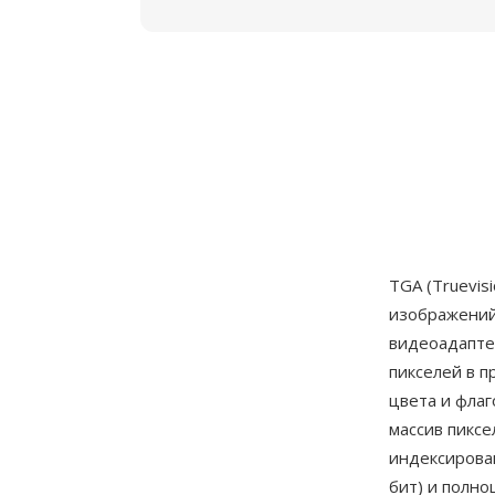
TGA (Truevis
изображений
видеоадапте
пикселей в п
цвета и фла
массив пиксе
индексирован
бит) и полно