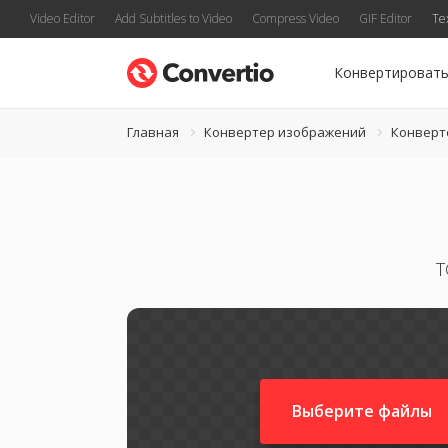
Video Editor
Add Subtitles to Video
Compress Video
GIF Editor
Te
Конвертироват
Главная
Конвертер изображений
Конверт
T
Выберите файлы