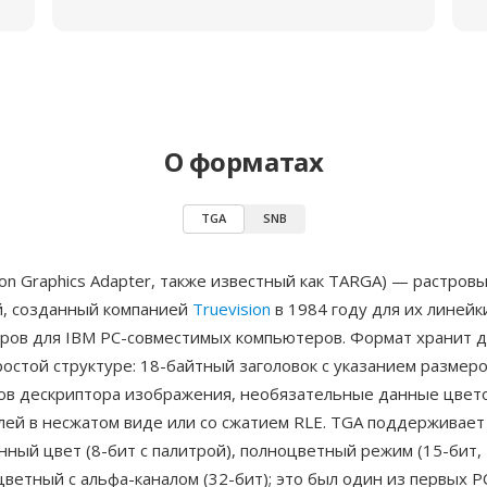
О форматах
TGA
SNB
ion Graphics Adapter, также известный как TARGA) — растров
, созданный компанией
Truevision
в 1984 году для их линейк
ров для IBM PC-совместимых компьютеров. Формат хранит 
ростой структуре: 18-байтный заголовок с указанием размеро
гов дескриптора изображения, необязательные данные цвет
лей в несжатом виде или со сжатием RLE. TGA поддерживает
ный цвет (8-бит с палитрой), полноцветный режим (15-бит, 
цветный с альфа-каналом (32-бит); это был один из первых 