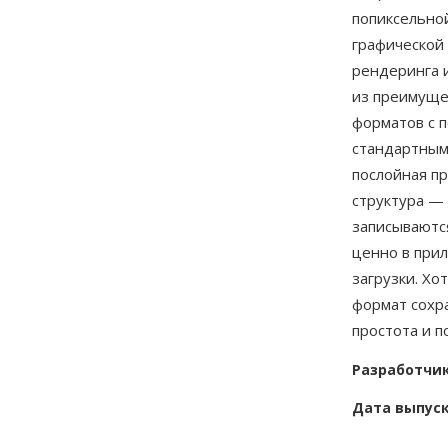
попиксельно
графической
рендеринга и
из преимуще
форматов с п
стандартным
послойная п
структура —
записываютс
ценно в прил
загрузки. Хо
формат сохра
простота и 
Разработчи
Дата выпус