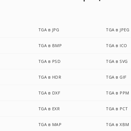
TGA в JPG
TGA в JPEG
TGA в BMP
TGA в ICO
TGA в PSD
TGA в SVG
TGA в HDR
TGA в GIF
TGA в DXF
TGA в PPM
TGA в EXR
TGA в PCT
TGA в MAP
TGA в XBM