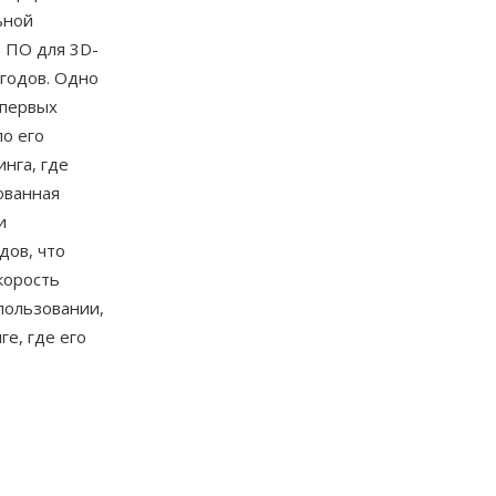
ьной
 ПО для 3D-
 годов. Одно
 первых
ло его
нга, где
ованная
и
дов, что
корость
пользовании,
ге, где его