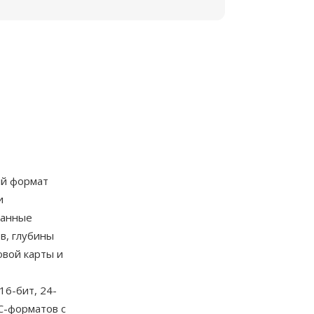
ый формат
и
данные
в, глубины
овой карты и
16-бит, 24-
PC-форматов с