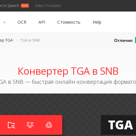
xt to Speech
Video Translator
ь
OCR
API
Стоимость
Help
Отлично
ер TGA
TGA в SNB
Конвертер TGA в SNB
GA в SNB — быстрая онлайн-конвертация формат
TGA