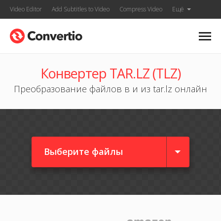
Video Editor
Add Subtitles to Video
Compress Video
Ещё
Конвертер TAR.LZ (TLZ)
Преобразование файлов в и из tar.lz онлайн
Выберите файлы