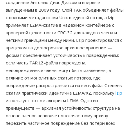
созданным Антонио Диас Диасом и впервые
выпущенным в 2009 году. Слой TAR объединяет файлы
с полными метаданными Unix в единый поток, а lzip
применяет LZMA-сжатие в надёжном контейнере с
проверкой целостности CRC-32 для каждого члена и
чёткими границами между ними. Lzip проектировался с
прицелом на долгосрочное архивное хранение —
формат обеспечивает устойчивость к повреждениям:
если часть TAR.LZ-файла повреждена,
неповреждённые члены могут быть извлечены, в
отличие от монолитных сжатых потоков, где
повреждение распространяется на весь файл. Степень
сжатия практически идентична LZMA/XZ, поскольку
lzip
использует тот же алгоритм LZMA. Одно из
преимуществ — архивная устойчивость: структура на
основе членов позволяет многочастному архиву
пережить частичное повреждение без потери всех