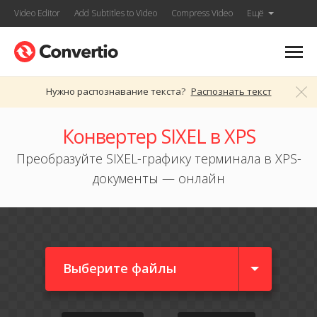
Video Editor
Add Subtitles to Video
Compress Video
Ещё
Нужно распознавание текста?
Распознать текст
Конвертер SIXEL в XPS
Преобразуйте SIXEL-графику терминала в XPS-
документы — онлайн
Выберите файлы