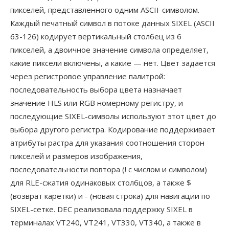
пикселей, представленного одним ASCII-символом.
Каждый печатный символ в потоке данных SIXEL (ASCII
63-126) кодирует вертикальный столбец из 6
пикселей, а двоичное значение символа определяет,
какие пиксели включены, а какие — нет. Цвет задается
через регистровое управление палитрой:
последовательность выбора цвета назначает
значение HLS или RGB номерному регистру, и
последующие SIXEL-символы используют этот цвет до
выбора другого регистра. Кодирование поддерживает
атрибуты растра для указания соотношения сторон
пикселей и размеров изображения,
последовательности повтора (! с числом и символом)
для RLE-сжатия одинаковых столбцов, а также $
(возврат каретки) и - (новая строка) для навигации по
SIXEL-сетке. DEC реализовала поддержку SIXEL в
терминалах VT240, VT241, VT330, VT340, а также в