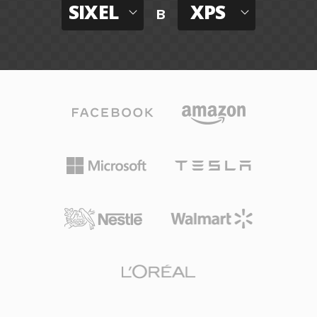
SIXEL
XPS
в