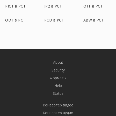
PICT в PCT
JP2 в PCT
OTF в PCT
ODT в PCT
PCD в PCT
ABW в PCT
About
Security
Форматы
Help
Status
Конвертер видео
Конвертер аудио