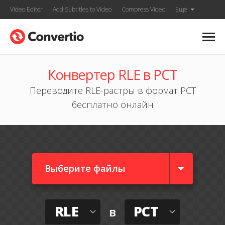
Video Editor
Add Subtitles to Video
Compress Video
Ещё
Конвертер RLE в PCT
Переводите RLE-растры в формат PCT
бесплатно онлайн
Выберите файлы
RLE
PCT
в