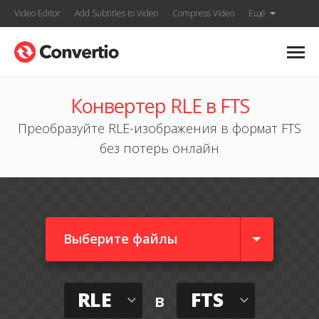
Video Editor
Add Subtitles to Video
Compress Video
Ещё
Конвертер RLE в FTS
Преобразуйте RLE-изображения в формат FTS
без потерь онлайн
Выберите файлы
RLE
FTS
в