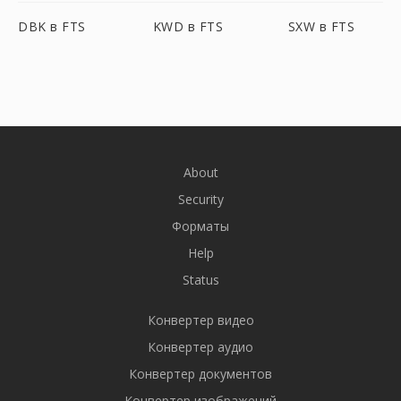
DBK в FTS
KWD в FTS
SXW в FTS
About
Security
Форматы
Help
Status
Конвертер видео
Конвертер аудио
Конвертер документов
Конвертер изображений