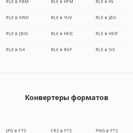
RLE в XBM
RLE в XPM
RLE в XV
RLE в XWD
RLE в YUV
RLE в JBG
RLE в JBIG
RLE в HEIC
RLE в HEIF
RLE в G4
RLE в RGF
RLE в SIX
Конвертеры форматов
JPG в FTS
CR2 в FTS
PNG в FTS