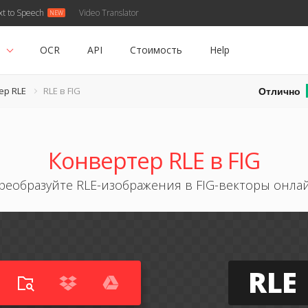
xt to Speech
Video Translator
ь
OCR
API
Стоимость
Help
Отлично
ер RLE
RLE в FIG
Конвертер RLE в FIG
реобразуйте RLE-изображения в FIG-векторы онла
RLE