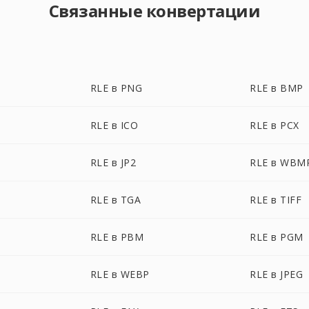
Связанные конвертации
RLE в PNG
RLE в BMP
RLE в ICO
RLE в PCX
RLE в JP2
RLE в WBM
RLE в TGA
RLE в TIFF
RLE в PBM
RLE в PGM
RLE в WEBP
RLE в JPEG