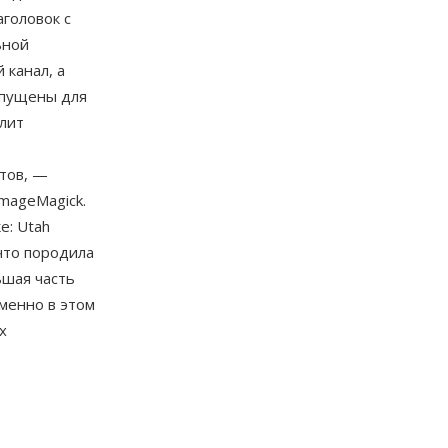
аголовок с
ьной
 канал, а
опущены для
илит
тов, —
mageMagick.
е: Utah
 что породила
ьшая часть
менно в этом
х