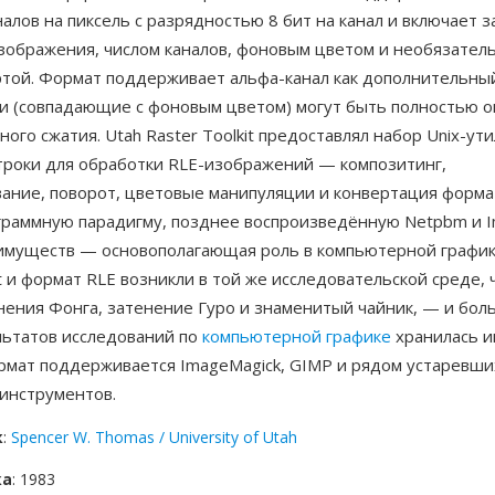
алов на пиксель с разрядностью 8 бит на канал и включает з
зображения, числом каналов, фоновым цветом и необязател
ртой. Формат поддерживает альфа-канал как дополнительный
ки (совпадающие с фоновым цветом) могут быть полностью 
ого сжатия. Utah Raster Toolkit предоставлял набор Unix-ут
троки для обработки RLE-изображений — композитинг,
ание, поворот, цветовые манипуляции и конвертация форма
граммную парадигму, позднее воспроизведённую Netpbm и I
имуществ — основополагающая роль в компьютерной график
it и формат RLE возникли в той же исследовательской среде,
нения Фонга, затенение Гуро и знаменитый чайник, — и бол
льтатов исследований по
компьютерной графике
хранилась и
рмат поддерживается ImageMagick, GIMP и рядом устаревши
 инструментов.
к
:
Spencer W. Thomas / University of Utah
ка
: 1983