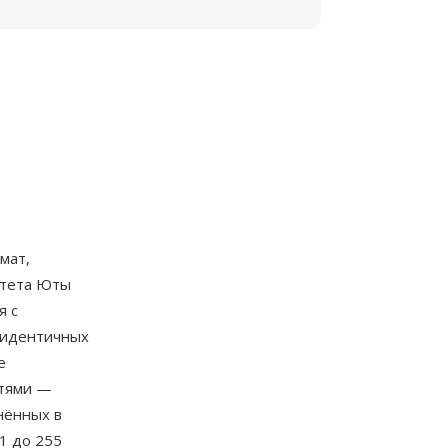
мат,
итета Юты
я с
 идентичных
е
стями —
нённых в
1 до 255