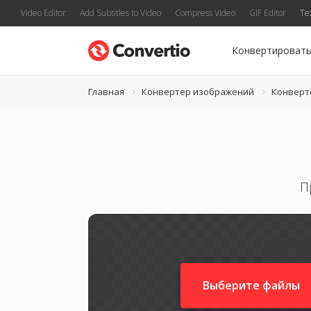
Video Editor
Add Subtitles to Video
Compress Video
GIF Editor
Te
Конвертироват
Главная
Конвертер изображений
Конверт
П
Выберите файлы