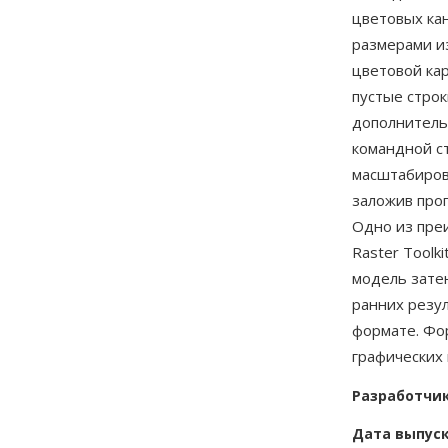
цветовых кан
размерами и
цветовой ка
пустые стро
дополнительн
командной с
масштабиров
заложив про
Одно из пре
Raster Toolk
модель зате
ранних резу
формате. Фо
графических
Разработчи
Дата выпус