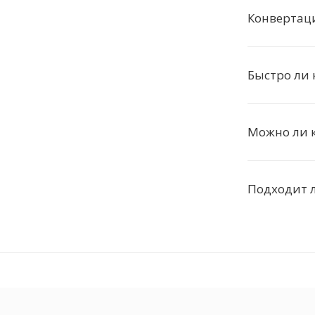
Конвертаци
Быстро ли 
Можно ли к
Подходит л