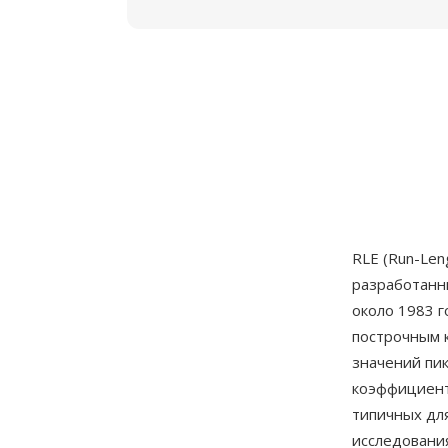
RLE (Run-Len
разработанн
около 1983 г
построчным 
значений пик
коэффициент
типичных дл
исследования