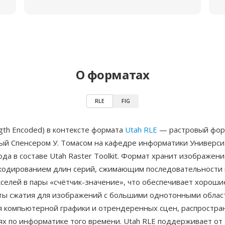
О форматах
RLE
FIG
gth Encoded) в контексте формата
Utah RLE
— растровый фор
ый Спенсером У. Томасом на кафедре информатики Универс
ода в составе Utah Raster Toolkit. Формат хранит изображени
кодированием длин серий, сжимающим последовательности
селей в пары «счётчик-значение», что обеспечивает хороши
ы сжатия для изображений с большими однотонными обла
я компьютерной графики и отрендеренных сцен, распростра
х по информатике того времени. Utah RLE поддерживает от 