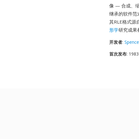
像 — 合成、
继承的软件范式。
其RLE格式源
形学
研究成果都
开发者
:
Spence
首次发布
: 1983