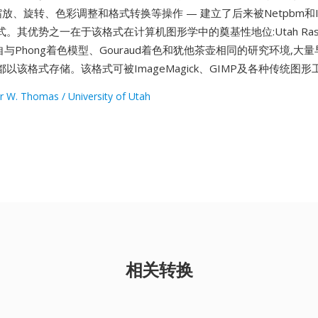
缩放、旋转、色彩调整和格式转换等操作 — 建立了后来被Netpbm和Ima
其优势之一在于该格式在计算机图形学中的奠基性地位:Utah Raster 
自与Phong着色模型、Gouraud着色和犹他茶壶相同的研究环境,大量
以该格式存储。该格式可被ImageMagick、GIMP及各种传统图
r W. Thomas / University of Utah
相关转换