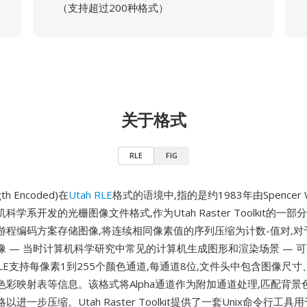
（支持超过200种格式）
关于格式
RLE
FIG
gth Encoded)在
Utah RLE
格式的语境中,指的是约1983年由Spencer W
学系开发的光栅图像文件格式,作为Utah Raster Toolkit的一
游程编码方案存储图像,将连续相同像素值的序列压缩为计数-值对,对
像 — 当时计算机科学研究中常见的计算机生成图形和渲染场景 — 
 RLE支持每像素1到255个颜色通道,每通道8位,文件头中包含图像尺
色彩映射表等信息。该格式将Alpha通道作为附加通道处理,匹配背景
进一步压缩。Utah Raster Toolkit提供了一套Unix命令行工具