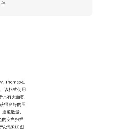
件
. Thomas在
部分。该格式使用
于具有大面积
可获得良好的压
寸、通道数量、
色的空白扫描
用于处理RLE图