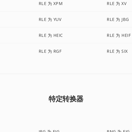
RLE 为 XPM
RLE 为 XV
RLE 为 YUV
RLE 为 JBG
RLE 为 HEIC
RLE 为 HEIF
RLE 为 RGF
RLE 为 SIX
特定转换器
JPG 为 FIG
PNG 为 FIG