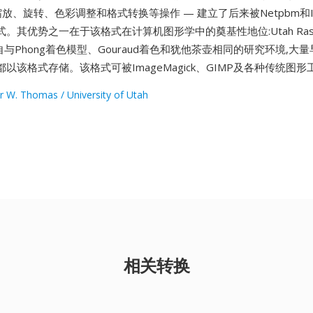
缩放、旋转、色彩调整和格式转换等操作 — 建立了后来被Netpbm和Ima
其优势之一在于该格式在计算机图形学中的奠基性地位:Utah Raster 
自与Phong着色模型、Gouraud着色和犹他茶壶相同的研究环境,大量
以该格式存储。该格式可被ImageMagick、GIMP及各种传统图
r W. Thomas / University of Utah
相关转换