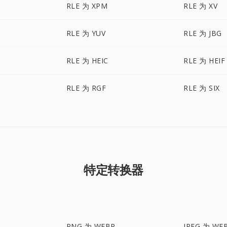
RLE 为 XPM
RLE 为 XV
RLE 为 YUV
RLE 为 JBG
RLE 为 HEIC
RLE 为 HEIF
RLE 为 RGF
RLE 为 SIX
特定转换器
PNG 为 WEBP
JPEG 为 WE