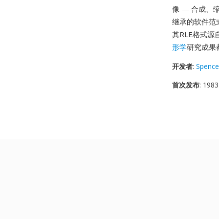
像 — 合成、
继承的软件范式。
其RLE格式源
形学
研究成果都
开发者
:
Spence
首次发布
: 1983