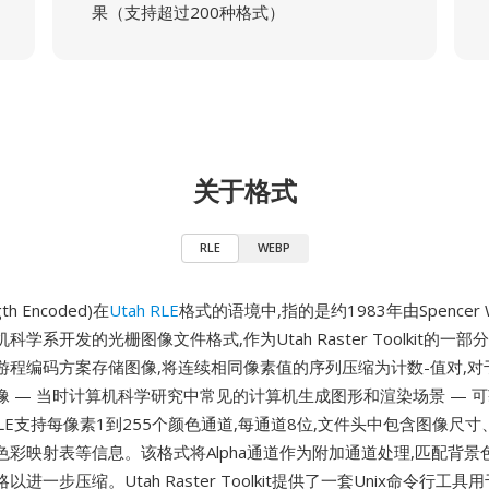
果（支持超过200种格式）
关于格式
RLE
WEBP
gth Encoded)在
Utah RLE
格式的语境中,指的是约1983年由Spencer W
学系开发的光栅图像文件格式,作为Utah Raster Toolkit的一
游程编码方案存储图像,将连续相同像素值的序列压缩为计数-值对,对
像 — 当时计算机科学研究中常见的计算机生成图形和渲染场景 — 
 RLE支持每像素1到255个颜色通道,每通道8位,文件头中包含图像尺
色彩映射表等信息。该格式将Alpha通道作为附加通道处理,匹配背景
进一步压缩。Utah Raster Toolkit提供了一套Unix命令行工具