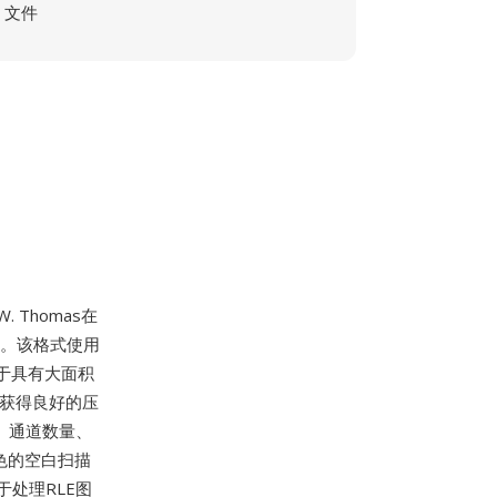
文件
. Thomas在
部分。该格式使用
于具有大面积
可获得良好的压
寸、通道数量、
色的空白扫描
用于处理RLE图