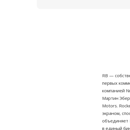
RB — собств
первых комм
компанией N
Мартин Эбер
Motors. Rock
экраном, спо
объединяет 
в единый би