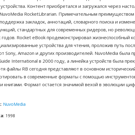
устройства. Контент приобретался и загружался через наст
NuvoMedia RocketLibrarian. Примечательным преимуществом
поддержка закладок, аннотаций, словарного поиска и измен
нкций, стандартных для современных ридеров, но революц
х годов. Rocket eBook продемонстрировал жизнеспособный 
ециализированные устройства для чтения, проложив путь по
от Sony, Amazon и других производителей. NuvoMedia была 
uide International в 2000 году, а линейка устройств была пре
отя файлы RB сегодня представляют в основном исторический
ртировать в современные форматы с помощью инструменто
и книгами. Формат остается значимой вехой в эволюции ци
к
:
NuvoMedia
ка
: 1998