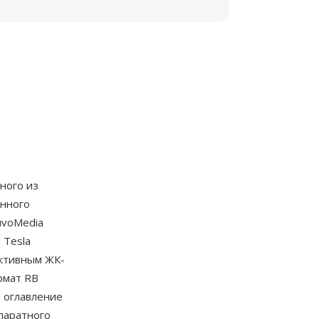
дного из
анного
uvoMedia
 Tesla
ективным ЖК-
рмат RB
 оглавление
паратного