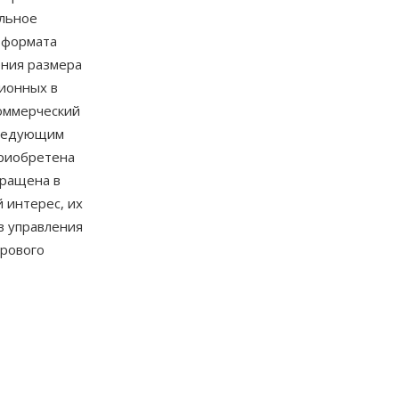
ольное
 формата
ения размера
ионных в
коммерческий
следующим
приобретена
кращена в
 интерес, их
в управления
фрового