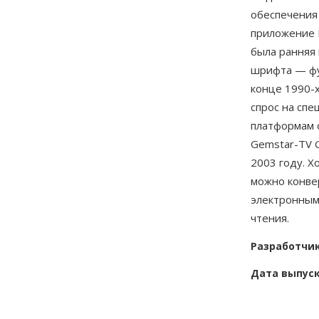
обеспечения 
приложение 
была ранняя 
шрифта — фу
конце 1990-
спрос на сп
платформам 
Gemstar-TV G
2003 году. Х
можно конве
электронным
чтения.
Разработчи
Дата выпус