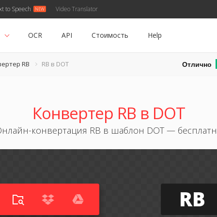
xt to Speech
Video Translator
ь
OCR
API
Стоимость
Help
Отлично
вертер RB
RB в DOT
Конвертер RB в DOT
нлайн-конвертация RB в шаблон DOT — бесплат
RB