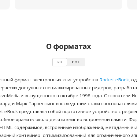
О форматах
RB
DOT
енный формат электронных книг устройства
Rocket eBook
, о
ерчески доступных специализированных ридеров, разработ
uvoMedia и выпущенного в октябре 1998 года. Основатели N
хард и Марк Тарпеннинг впоследствии стали сооснователями
et eBook представлял собой портативное устройство с рефл
собное хранить около десяти книг во встроенной памяти. Фо
HTML-содержимое, встроенные изображения, метаданные и
нарный контейнер, оптимизированный для ограниченного ап