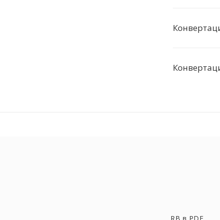
Конвертац
Конвертаци
RB в PDF