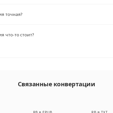
ия точная?
я что-то стоит?
Связанные конвертации
RB в EPUB
RB в TXT