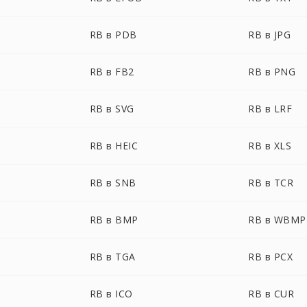
RB в PDB
RB в JPG
RB в FB2
RB в PNG
RB в SVG
RB в LRF
RB в HEIC
RB в XLS
RB в SNB
RB в TCR
RB в BMP
RB в WBMP
RB в TGA
RB в PCX
RB в ICO
RB в CUR