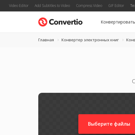
Video Editor
Add Subtitles to Video
Compress Video
GIF Editor
Te
Конвертироват
Главная
Конвертер электронных книг
Кон
О
Выберите файлы